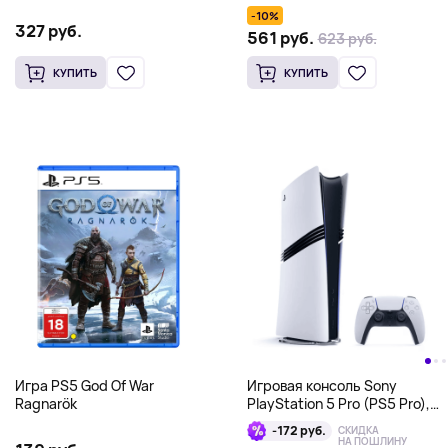
белый
-10%
327 руб.
561 руб.
623 руб.
КУПИТЬ
КУПИТЬ
Игра PS5 God Of War
Игровая консоль Sony
Ragnarök
PlayStation 5 Pro (PS5 Pro),
без дисковода, 2Тб, белая
-172 руб.
СКИДКА
CFI-7121
НА ПОШЛИНУ