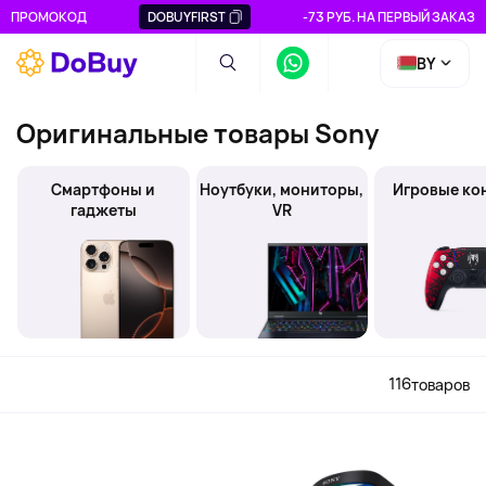
ПРОМОКОД
DOBUYFIRST
-73 РУБ. НА ПЕРВЫЙ ЗАКАЗ
BY
Оригинальные товары Sony
Смартфоны и
Ноутбуки, мониторы,
Игровые ко
гаджеты
VR
116
товаров