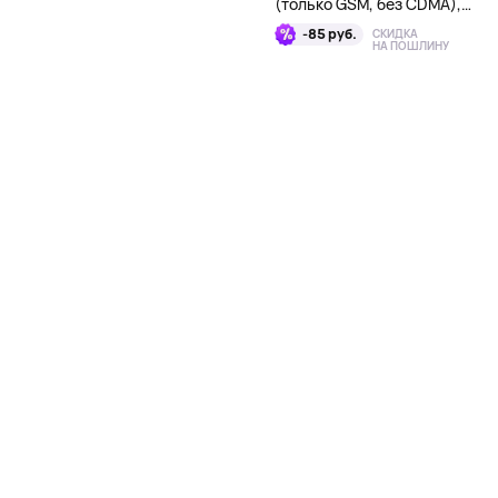
(только GSM, без CDMA),
128Гб, серебряный
-85 руб.
СКИДКА
НА ПОШЛИНУ