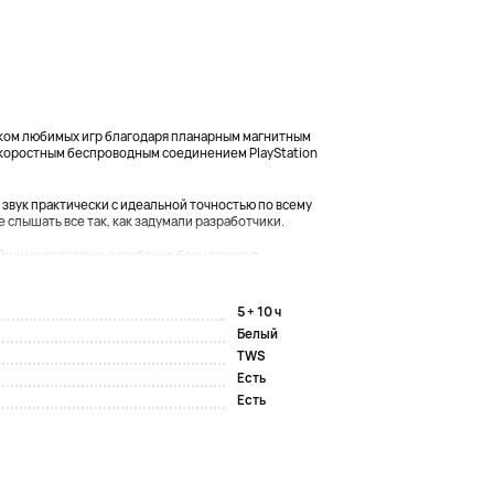
ком любимых игр благодаря планарным магнитным
скоростным беспроводным соединением PlayStation
звук практически с идеальной точностью по всему
 слышать все так, как задумали разработчики.
йшими деталями, а глубокие басы помогут...
5 + 10 ч
Белый
TWS
Есть
Есть