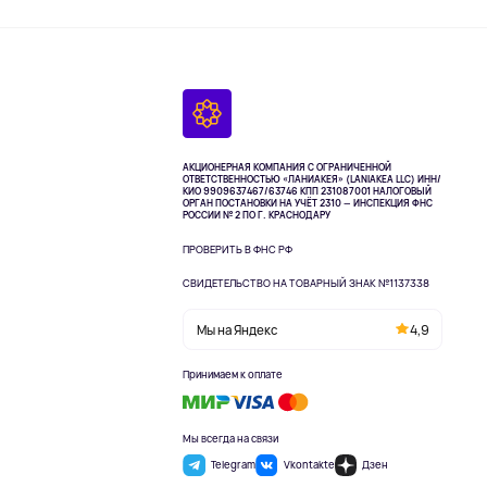
АКЦИОНЕРНАЯ КОМПАНИЯ С ОГРАНИЧЕННОЙ
ОТВЕТСТВЕННОСТЬЮ «ЛАНИАКЕЯ» (LANIAKEA LLC)
ИНН/
КИО 9909637467/63746 КПП 231087001
НАЛОГОВЫЙ
ОРГАН ПОСТАНОВКИ НА УЧЁТ 2310 — ИНСПЕКЦИЯ ФНС
РОССИИ № 2 ПО Г. КРАСНОДАРУ
ПРОВЕРИТЬ В ФНС РФ
СВИДЕТЕЛЬСТВО НА ТОВАРНЫЙ ЗНАК №1137338
Мы на Яндекс
4,9
Принимаем к оплате
Мы всегда на связи
Telegram
Vkontakte
Дзен