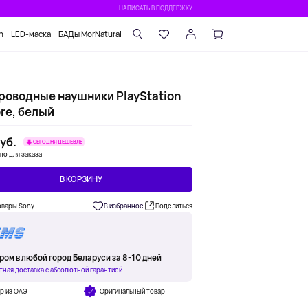
НАПИСАТЬ В ПОДДЕРЖКУ
n
LED-маска
БАДы MorNatural
роводные наушники PlayStation
re, белый
уб.
СЕГОДНЯ ДЕШЕВЛЕ
но для заказа
В КОРЗИНУ
овары Sony
В избранное
Поделиться
ром в любой город Беларуси за 8-10 дней
тная доставка с абсолютной гарантией
р из ОАЭ
Оригинальный товар