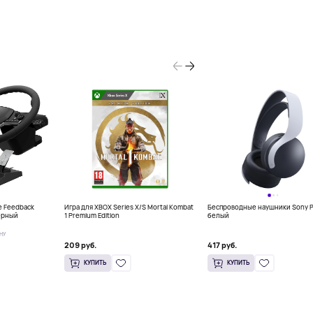
e Feedback
Игра для XBOX Series X/S Mortal Kombat
Беспроводные наушники Sony P
черный
1 Premium Edition
белый
НУ
209 руб.
417 руб.
КУПИТЬ
КУПИТЬ