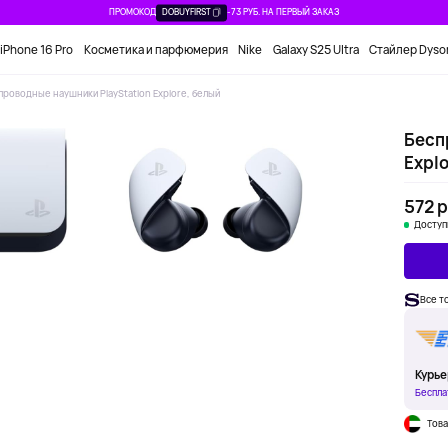
ПРОМОКОД
DOBUYFIRST
-73 РУБ. НА ПЕРВЫЙ ЗАКАЗ
iPhone 16 Pro
Косметика и парфюмерия
Nike
Galaxy S25 Ultra
Стайлер Dyso
проводные наушники PlayStation Explore, белый
Бесп
Explo
572 р
Доступ
Все т
Курье
Беспла
Това