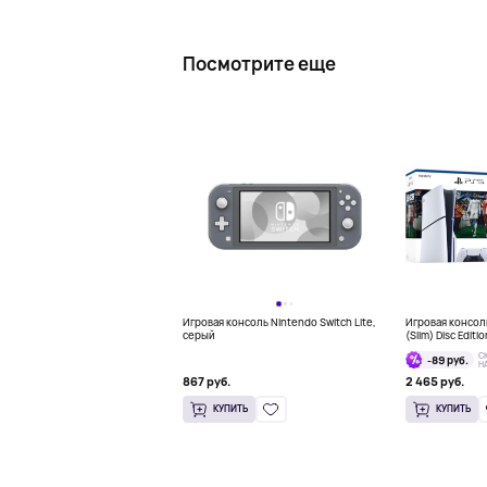
Посмотрите еще
Игровая консоль Nintendo Switch Lite,
Игровая консоль
серый
(Slim) Disc Editi
Bundle
С
-89 руб.
Н
867 руб.
2 465 руб.
КУПИТЬ
КУПИТЬ