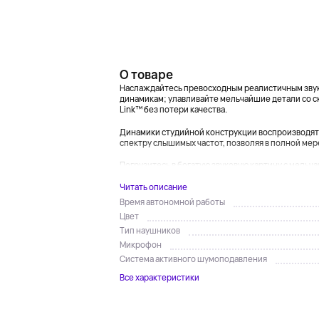
О товаре
Наслаждайтесь превосходным реалистичным зву
динамикам; улавливайте мельчайшие детали со 
Link™ без потери качества.
Динамики студийной конструкции воспроизводят 
спектру слышимых частот, позволяя в полной мере
Погрузитесь в богатую звуковую картину с мельча
Читать описание
Время автономной работы
Цвет
Тип наушников
Микрофон
Система активного шумоподавления
Все характеристики