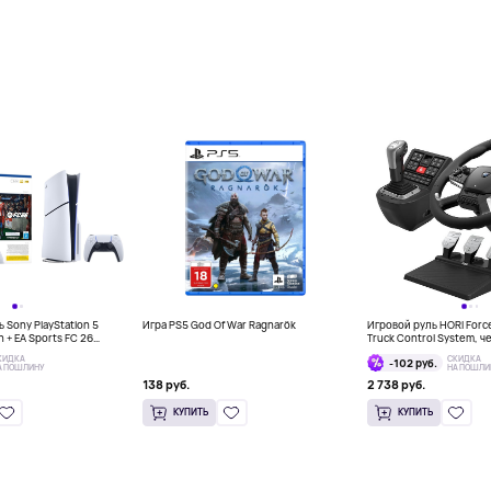
 Sony PlayStation 5
Игра PS5 God Of War Ragnarök
Игровой руль HORI Forc
on + EA Sports FC 26
Truck Control System, 
КИДКА
СКИДКА
-102 руб.
А ПОШЛИНУ
НА ПОШЛИ
138 руб.
2 738 руб.
КУПИТЬ
КУПИТЬ