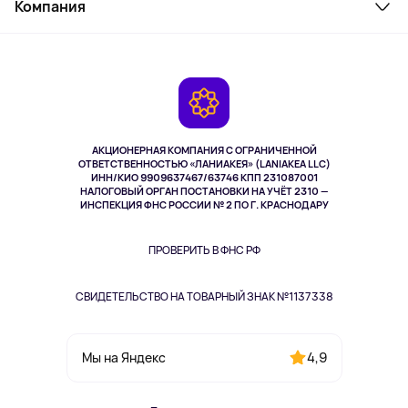
Косметика и уход
Компания
Как заказать
Активный отдых
Оплата
О сервисе
Планшеты
Доставка
Контакты
Игровые консоли
Гарантия
Камеры
Возврат
TV и мультимедиа
Музыка и звук
АКЦИОНЕРНАЯ КОМПАНИЯ С ОГРАНИЧЕННОЙ
Спорт
ОТВЕТСТВЕННОСТЬЮ «ЛАНИАКЕЯ» (LANIAKEA LLC)
ИНН/КИО 9909637467/63746 КПП 231087001
Здоровье
НАЛОГОВЫЙ ОРГАН ПОСТАНОВКИ НА УЧЁТ 2310 —
Здоровье питомцев
ИНСПЕКЦИЯ ФНС РОССИИ № 2 ПО Г. КРАСНОДАРУ
Книги
Одежда и аксессуары
ПРОВЕРИТЬ В ФНС РФ
СВИДЕТЕЛЬСТВО НА ТОВАРНЫЙ ЗНАК №1137338
4,9
Мы на Яндекс