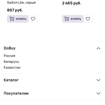
Switch Lite, серый
2 465 руб.
867 руб.
КУПИТЬ
КУПИТЬ
DoBuy
Россия
Беларусь
Казахстан
Каталог
Смартфоны и гаджеты
Покупателям
Ноутбуки, мониторы, VR
Товары для дома
Служба поддержки