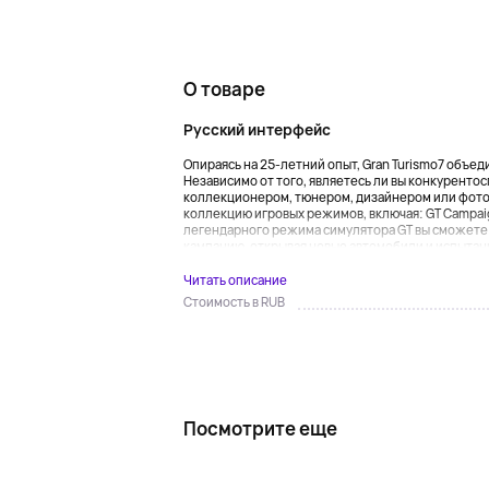
О товаре
Русский интерфейс
Опираясь на 25-летний опыт, Gran Turismo7 объе
Независимо от того, являетесь ли вы конкурент
коллекционером, тюнером, дизайнером или фото
коллекцию игровых режимов, включая: GT Campaign
легендарного режима симулятора GT вы сможете
кампанию, открывая новые автомобили и испытания
Читать описание
Стоимость в RUB
Посмотрите еще