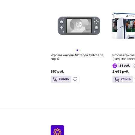
Игровая консоль Nintendo Switch Lite,
Игровая консоль
серый
(Slim) Disc Editi
Bundle
С
-89 руб.
Н
867 руб.
2 465 руб.
КУПИТЬ
КУПИТЬ