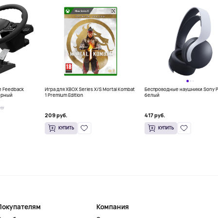
e Feedback
Игра для XBOX Series X/S Mortal Kombat
Беспроводные наушники Sony P
черный
1 Premium Edition
белый
НУ
209 руб.
417 руб.
КУПИТЬ
КУПИТЬ
Покупателям
Компания