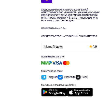
АКЦИОНЕРНАЯ КОМПАНИЯ С ОГРАНИЧЕННОЙ
ОТВЕТСТВЕННОСТЬЮ «ЛАНИАКЕЯ» (LANIAKEA LLC)
ИНН/
КИО 9909637467/63746 КПП 231087001
НАЛОГОВЫЙ
ОРГАН ПОСТАНОВКИ НА УЧЁТ 2310 — ИНСПЕКЦИЯ ФНС
РОССИИ № 2 ПО Г. КРАСНОДАРУ
ПРОВЕРИТЬ В ФНС РФ
СВИДЕТЕЛЬСТВО НА ТОВАРНЫЙ ЗНАК №1137338
Мы на Яндекс
4,9
Принимаем к оплате
Мы всегда на связи
Telegram
Vkontakte
Дзен
Мобильное приложение DoBuy