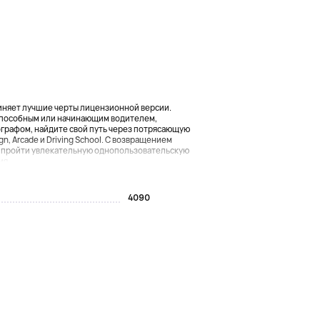
диняет лучшие черты лицензионной версии.
оспособным или начинающим водителем,
графом, найдите свой путь через потрясающую
, Arcade и Driving School. С возвращением
 пройти увлекательную однопользовательскую
....
4090