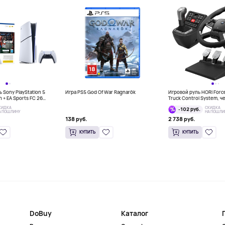
 Sony PlayStation 5
Игра PS5 God Of War Ragnarök
Игровой руль HORI Forc
on + EA Sports FC 26
Truck Control System, 
КИДКА
СКИДКА
-102 руб.
А ПОШЛИНУ
НА ПОШЛИ
138 руб.
2 738 руб.
КУПИТЬ
КУПИТЬ
DoBuy
Каталог