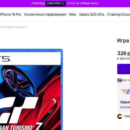
ПРОМОКОД
DOBUYFIRST
-73 РУБ. НА ПЕРВЫЙ ЗАКАЗ
iPhone 16 Pro
Косметика и парфюмерия
Nike
Galaxy S25 Ultra
Стайлер Dyso
а PS5 Gran Turismo 7
Игра 
326 р
Доступ
Все т
Курье
Беспла
Това