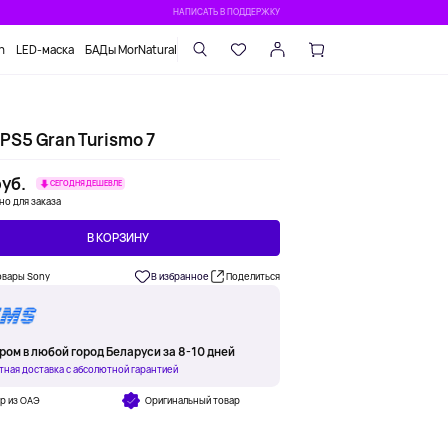
НАПИСАТЬ В ПОДДЕРЖКУ
n
LED-маска
БАДы MorNatural
PS5 Gran Turismo 7
уб.
СЕГОДНЯ ДЕШЕВЛЕ
но для заказа
В КОРЗИНУ
овары Sony
В избранное
Поделиться
ром в любой город Беларуси за 8-10 дней
тная доставка с абсолютной гарантией
р из ОАЭ
Оригинальный товар