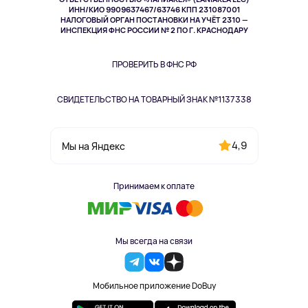
ИНН/КИО 9909637467/63746 КПП 231087001
Здоровье
НАЛОГОВЫЙ ОРГАН ПОСТАНОВКИ НА УЧЁТ 2310 —
Здоровье питомцев
ИНСПЕКЦИЯ ФНС РОССИИ № 2 ПО Г. КРАСНОДАРУ
Книги
Одежда и аксессуары
ПРОВЕРИТЬ В ФНС РФ
СВИДЕТЕЛЬСТВО НА ТОВАРНЫЙ ЗНАК №1137338
4,9
Мы на Яндекс
Принимаем к оплате
Мы всегда на связи
Мобильное приложение DoBuy