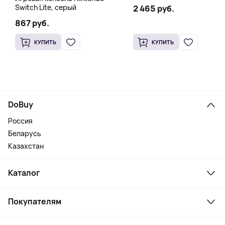
Switch Lite, серый
2 465 руб.
867 руб.
КУПИТЬ
КУПИТЬ
DoBuy
Россия
Беларусь
Казахстан
Каталог
Смартфоны и гаджеты
Покупателям
Ноутбуки, мониторы, VR
Товары для дома
Служба поддержки