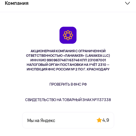
Косметика и уход
Компания
Как заказать
Активный отдых
Оплата
О сервисе
Планшеты
Доставка
Контакты
Игровые консоли
Гарантия
Камеры
Возврат
TV и мультимедиа
Музыка и звук
АКЦИОНЕРНАЯ КОМПАНИЯ С ОГРАНИЧЕННОЙ
Спорт
ОТВЕТСТВЕННОСТЬЮ «ЛАНИАКЕЯ» (LANIAKEA LLC)
ИНН/КИО 9909637467/63746 КПП 231087001
Здоровье
НАЛОГОВЫЙ ОРГАН ПОСТАНОВКИ НА УЧЁТ 2310 —
Здоровье питомцев
ИНСПЕКЦИЯ ФНС РОССИИ № 2 ПО Г. КРАСНОДАРУ
Книги
Одежда и аксессуары
ПРОВЕРИТЬ В ФНС РФ
СВИДЕТЕЛЬСТВО НА ТОВАРНЫЙ ЗНАК №1137338
4,9
Мы на Яндекс