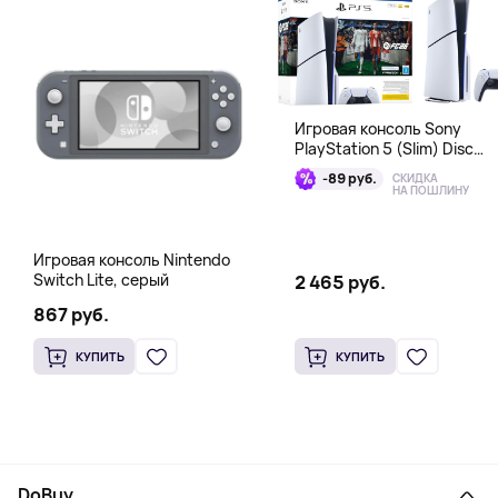
Игровая консоль Sony
PlayStation 5 (Slim) Disc
Edition + EA Sports FC 26
-89 руб.
СКИДКА
Bundle
НА ПОШЛИНУ
Игровая консоль Nintendo
Switch Lite, серый
2 465 руб.
867 руб.
КУПИТЬ
КУПИТЬ
DoBuy