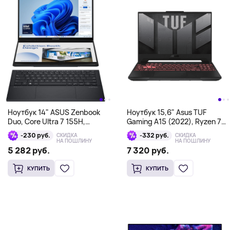
Ноутбук 14" ASUS Zenbook
Ноутбук 15,6" Asus TUF
Duo, Core Ultra 7 155H,
Gaming A15 (2022), Ryzen 7
16Гб/1Тб, черный
6800H, 16/512Гб, RTX 3060 6
-230 руб.
-332 руб.
СКИДКА
СКИДКА
Гб, серый
НА ПОШЛИНУ
НА ПОШЛИНУ
5 282 руб.
7 320 руб.
КУПИТЬ
КУПИТЬ