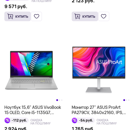
2 123 руб.
НА ПОШЛИНУ
9 571 руб.
КУПИТЬ
КУПИТЬ
Ноутбук 15,6" ASUS VivoBook
Монитор 27" ASUS ProArt
15 OLED, Core i5-1135G7,
PA279CV, 3840x2160, IPS,
MX350 8/512Гб, серебряный
черный
-112 руб.
-54 руб.
СКИДКА
СКИДКА
НА ПОШЛИНУ
НА ПОШЛИНУ
2 924 руб.
1 765 руб.