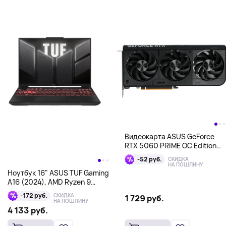
Видеокарта ASUS GeForce
RTX 5060 PRIME OC Edition
[PRIME-RTX5060-O8G]
-52 руб.
СКИДКА
НА ПОШЛИНУ
Ноутбук 16" ASUS TUF Gaming
A16 (2024), AMD Ryzen 9
7940HX, NVIDIA GeForce RTX
-172 руб.
СКИДКА
1 729 руб.
4070, 16Гб/1Тб, серый
НА ПОШЛИНУ
4 133 руб.