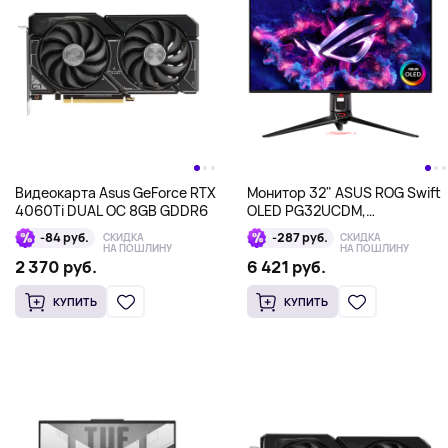
Видеокарта Asus GeForce RTX
Монитор 32" ASUS ROG Swift
4060Ti DUAL OC 8GB GDDR6
OLED PG32UCDM,
3840x2160, IPS, черный
-84 руб.
-287 руб.
СКИДКА
СКИДКА
НА ПОШЛИНУ
НА ПОШЛИНУ
2 370 руб.
6 421 руб.
КУПИТЬ
КУПИТЬ