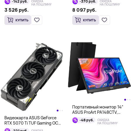
-142 руб.
-370 руб.
СКИДКА
СКИДКА
НА ПОШЛИНУ
НА ПОШЛИНУ
3 526 руб.
8 097 руб.
КУПИТЬ
КУПИТЬ
Портативный монитор 14”
ASUS ProArt PA148CTV,
1920x1080, IPS, черный
Видеокарта ASUS GeForce
-48 руб.
СКИДКА
RTX 5070 Ti TUF Gaming OC
НА ПОШЛИНУ
16GB, серый
-221 руб.
СКИДКА