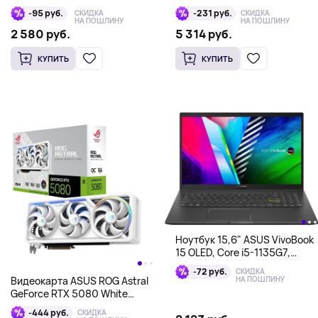
2560x1440, IPS, черный
16Гб/1Тб, RTX 4060, темно-
-95 руб.
-231 руб.
СКИДКА
СКИДКА
серый
НА ПОШЛИНУ
НА ПОШЛИНУ
2 580 руб.
5 314 руб.
КУПИТЬ
КУПИТЬ
Ноутбук 15,6" ASUS VivoBook
15 OLED, Core i5-1135G7,
8/512Гб, черный
-72 руб.
СКИДКА
НА ПОШЛИНУ
Видеокарта ASUS ROG Astral
GeForce RTX 5080 White
Edition 16 ГБ GDDR7 (256-bit)
-444 руб.
СКИДКА