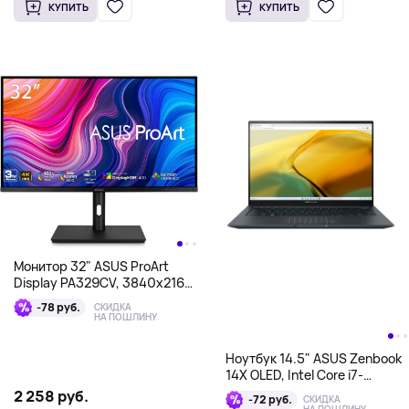
КУПИТЬ
КУПИТЬ
Монитор 32" ASUS ProArt
Display PA329CV, 3840x2160,
IPS, черный
-78 руб.
СКИДКА
НА ПОШЛИНУ
Ноутбук 14.5" ASUS Zenbook
14X OLED, Intel Core i7-
13700H, Intel Iris Xe Graphics,
2 258 руб.
-72 руб.
СКИДКА
16Гб/1Тб, черный