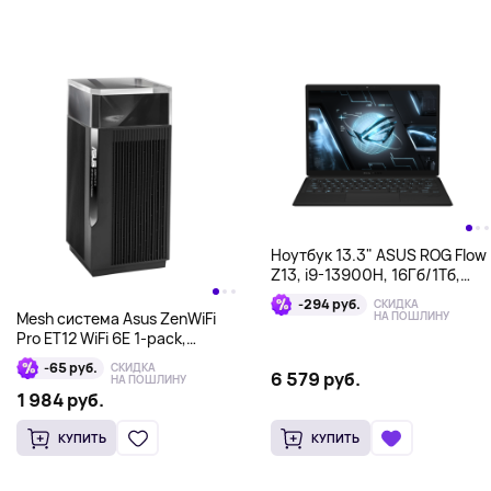
Ноутбук 13.3" ASUS ROG Flow
Z13, i9-13900H, 16Гб/1Тб,
RTX4060, черный
-294 руб.
СКИДКА
Mesh система Asus ZenWiFi
НА ПОШЛИНУ
Pro ET12 WiFi 6E 1-pack,
черный
-65 руб.
СКИДКА
6 579 руб.
НА ПОШЛИНУ
1 984 руб.
КУПИТЬ
КУПИТЬ