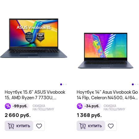
Ноутбук 15.6" ASUS Vivobook
Ноутбук 14" Asus Vivobook Go
15, AMD Ryzen 7 7730U,
14 Flip, Celeron N4500, 4/64
16/512 Гб, синий
Гб, темно-синий
-99 руб.
-34 руб.
СКИДКА
СКИДКА
НА ПОШЛИНУ
НА ПОШЛИНУ
2 660 руб.
1 368 руб.
КУПИТЬ
КУПИТЬ