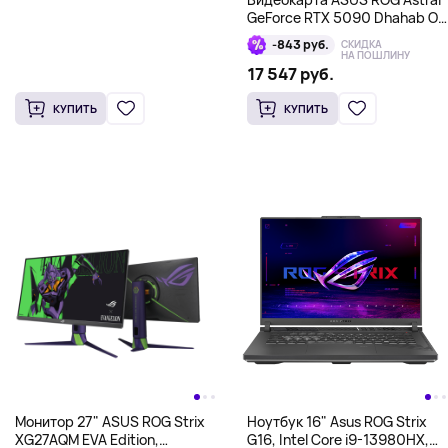
GeForce RTX 5090 Dhahab OC
Edition
-843 руб.
СКИДКА
НА ПОШЛИНУ
17 547 руб.
КУПИТЬ
КУПИТЬ
Монитор 27" ASUS ROG Strix
Ноутбук 16" Asus ROG Strix
XG27AQM EVA Edition,
G16, Intel Core i9-13980HX,