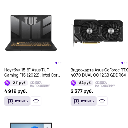
Ноутбук 15,6" Asus TUF
Видеокарта Asus GeForce RTX
Gaming F15 (2022), Intel Core
4070 DUAL OC 12GB GDDR6X
i7-12700H, 16Гб/512Гб, RTX
-211 руб.
-84 руб.
СКИДКА
СКИДКА
3050 4 Гб, серый
НА ПОШЛИНУ
НА ПОШЛИНУ
4 919 руб.
2 377 руб.
КУПИТЬ
КУПИТЬ