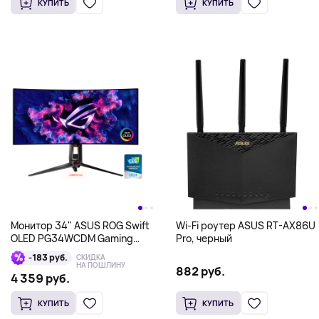
КУПИТЬ
КУПИТЬ
Монитор 34" ASUS ROG Swift
Wi-Fi роутер ASUS RT-AX86U
OLED PG34WCDM Gaming
Pro, черный
Monitor, 3440x1440, OLED,
-183 руб.
СКИДКА
черный
НА ПОШЛИНУ
882 руб.
4 359 руб.
КУПИТЬ
КУПИТЬ