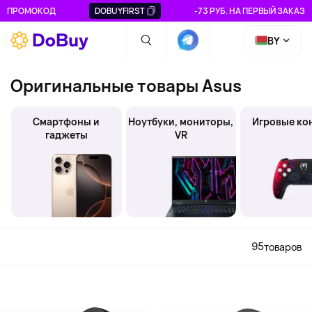
ПРОМОКОД
DOBUYFIRST
-73 РУБ. НА ПЕРВЫЙ ЗАКАЗ
BY
Оригинальные товары Asus
Смартфоны и
Ноутбуки, мониторы,
Игровые ко
гаджеты
VR
95
товаров