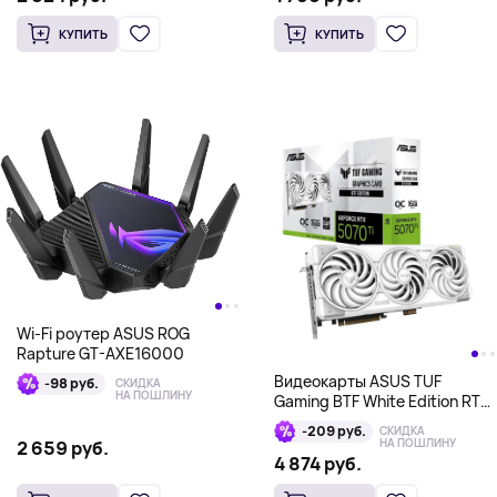
КУПИТЬ
КУПИТЬ
Wi-Fi роутер ASUS ROG
Rapture GT-AXE16000
Видеокарты ASUS TUF
-98 руб.
СКИДКА
НА ПОШЛИНУ
Gaming BTF White Edition RTX
5070 Ti 16 ГБ GDDR7
-209 руб.
СКИДКА
НА ПОШЛИНУ
2 659 руб.
4 874 руб.