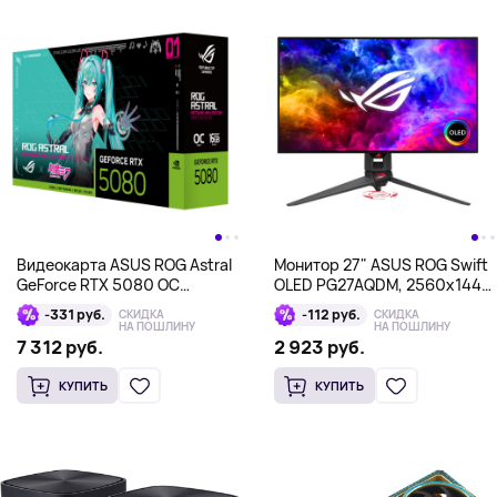
Видеокарта ASUS ROG Astral
Монитор 27" ASUS ROG Swift
GeForce RTX 5080 OC
OLED PG27AQDM, 2560x1440,
Hatsune Miku Edition,
OLED, черный
-331 руб.
-112 руб.
СКИДКА
СКИДКА
изумрудный
НА ПОШЛИНУ
НА ПОШЛИНУ
7 312 руб.
2 923 руб.
КУПИТЬ
КУПИТЬ