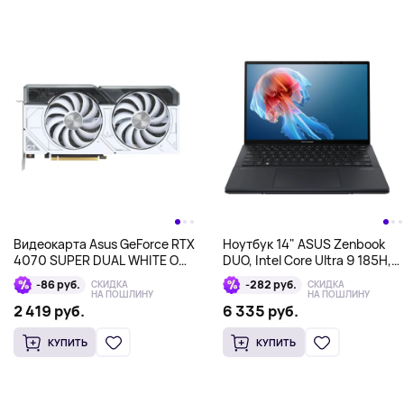
Видеокарта Asus GeForce RTX
Ноутбук 14" ASUS Zenbook
4070 SUPER DUAL WHITE OC
DUO, Intel Core Ultra 9 185H,
12GB GDDR6X
32Гб/1 Тб, черный
-86 руб.
-282 руб.
СКИДКА
СКИДКА
НА ПОШЛИНУ
НА ПОШЛИНУ
2 419 руб.
6 335 руб.
КУПИТЬ
КУПИТЬ