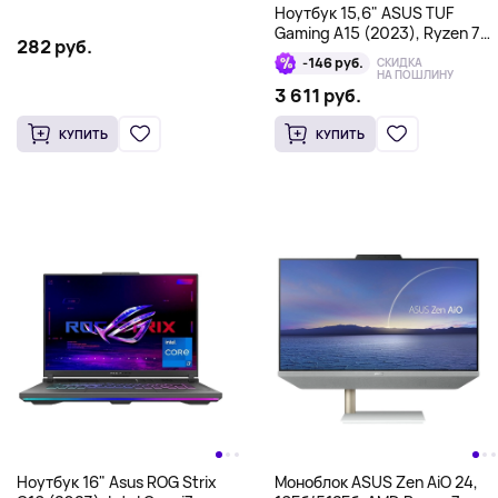
Ноутбук 15,6" ASUS TUF
Gaming A15 (2023), Ryzen 7
282 руб.
7735HS, 16/512 Гб, NVIDIA
-146 руб.
СКИДКА
GeForce RTX 4050 6 Гб,
НА ПОШЛИНУ
черный
3 611 руб.
КУПИТЬ
КУПИТЬ
Ноутбук 16" Asus ROG Strix
Моноблок ASUS Zen AiO 24,