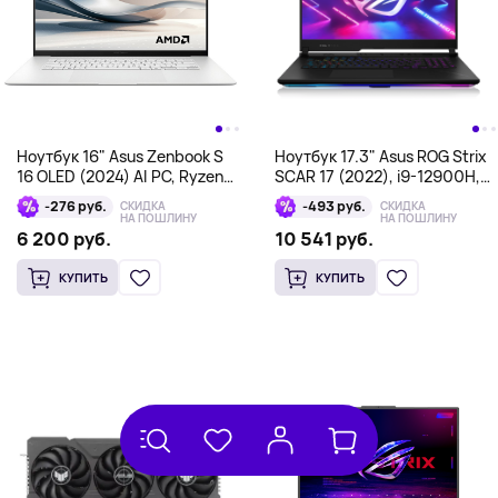
Ноутбук 16" Asus Zenbook S
Ноутбук 17.3" Asus ROG Strix
16 OLED (2024) AI PC, Ryzen
SCAR 17 (2022), i9-12900H,
AI 9 HX 370, 32Гб/2Тб,
16Гб/1Тб, 3070Ti 8Гб, черный
-276 руб.
-493 руб.
СКИДКА
СКИДКА
Radeon 890M, белый
НА ПОШЛИНУ
НА ПОШЛИНУ
6 200 руб.
10 541 руб.
КУПИТЬ
КУПИТЬ