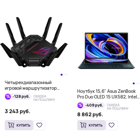
Четырехдиапазонный
игровой маршрутизатор
Ноутбук 15,6" Asus ZenBook
ASUS ROG Rapture GT-BE98
-128 руб.
Pro Duo OLED 15 UX582, Intel
СКИДКА
Wi-Fi 7
НА ПОШЛИНУ
Core i7-12700H, 16Гб/1Тб,
-409 руб.
СКИДКА
RTX 3070 Ti, синий
НА ПОШЛИНУ
3 243 руб.
8 862 руб.
КУПИТЬ
КУПИТЬ