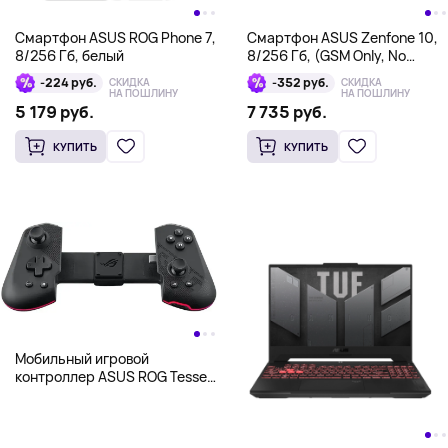
Смартфон ASUS ROG Phone 7,
Смартфон ASUS Zenfone 10,
8/256 Гб, белый
8/256 Гб, (GSM Only, No
CDMA), черный
-224 руб.
-352 руб.
СКИДКА
СКИДКА
НА ПОШЛИНУ
НА ПОШЛИНУ
5 179 руб.
7 735 руб.
КУПИТЬ
КУПИТЬ
Мобильный игровой
контроллер ASUS ROG Tessen
Black для Android, черный