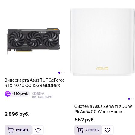
Видеокарта Asus TUF GeForce
RTX 4070 OC 12GB GDDR6X
-110 руб.
СКИДКА
НА ПОШЛИНУ
Система Asus Zenwifi XD6 W 1
Pk Ax5400 Whole Home
2 896 руб.
Triband Mesh Wifi 6
552 руб.
КУПИТЬ
КУПИТЬ