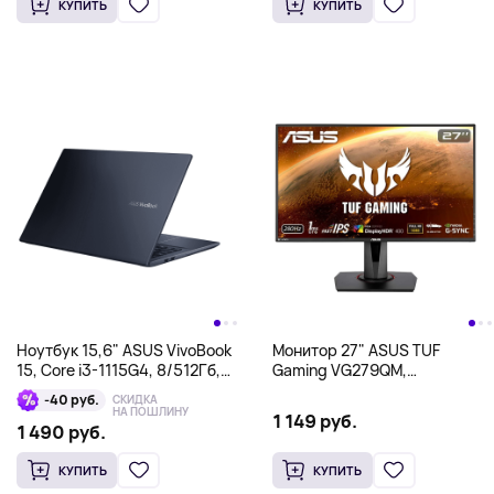
КУПИТЬ
КУПИТЬ
Ноутбук 15,6" ASUS VivoBook
Монитор 27" ASUS TUF
15, Core i3-1115G4, 8/512Гб,
Gaming VG279QM,
серый
1920x1080, IPS, черный
-40 руб.
СКИДКА
НА ПОШЛИНУ
1 149 руб.
1 490 руб.
КУПИТЬ
КУПИТЬ