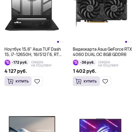
Ноутбук 15,6" Asus TUF Dash
Видеокарта Asus GeForce RTX
15, i7-12650H, 16/512 Гб, RTX
4060 DUAL OC 8GB GDDR6
3060 6Гб, черный
-172 руб.
-36 руб.
СКИДКА
СКИДКА
НА ПОШЛИНУ
НА ПОШЛИНУ
4 127 руб.
1 402 руб.
КУПИТЬ
КУПИТЬ