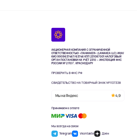
АКЦИОНЕРНАЯ КОМПАНИЯ С ОГРАНИЧЕННОЙ
ОТВЕТСТВЕННОСТЬЮ «ЛАНИАКЕЯ» (LANIAKEA LLC)
ИНН/
КИО 9909637467/63746 КПП 231087001
НАЛОГОВЫЙ
ОРГАН ПОСТАНОВКИ НА УЧЁТ 2310 — ИНСПЕКЦИЯ ФНС
РОССИИ № 2 ПО Г. КРАСНОДАРУ
ПРОВЕРИТЬ В ФНС РФ
СВИДЕТЕЛЬСТВО НА ТОВАРНЫЙ ЗНАК №1137338
Мы на Яндекс
4,9
Принимаем к оплате
Мы всегда на связи
Telegram
Vkontakte
Дзен