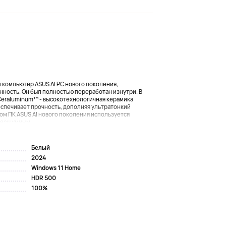
 компьютер ASUS AI PC нового поколения,
нность. Он был полностью переработан изнутри. В
Ceraluminum™ - высокотехнологичная керамика
еспечивает прочность, дополняя ультратонкий
ом ПК ASUS AI нового поколения используется
есшумным ...
Белый
2024
Windows 11 Home
HDR 500
100%