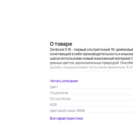
О товаре
Zenbook S 16 - первый ультратонкий 16-дюймовый
сочетающий в себе производительность и изыска
шасси использован новый изысканный материал 
разных цветов, вдохновленных природой. Она об
дизайн, и выдерживает испытание временем. В эт
новейший процессор AMD Ryzen™ AI, усиленный б
Читать описание
Цвет
Год релиза
ОС ноутбука
HDR
Цветовой охват sRGB
Все характеристики