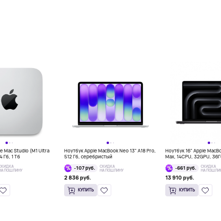
 Mac Studio (M1 Ultra
Ноутбук Apple MacBook Neo 13" A18 Pro,
Ноутбук 16" Apple MacB
 Гб, 1 Тб
512 Гб, серебристый
Max, 14CPU, 32GPU, 36
космос
СКИДКА
СКИДКА
СКИДКА
-107 руб.
-661 руб.
НА ПОШЛИНУ
НА ПОШЛИНУ
НА ПОШЛИ
2 836 руб.
13 910 руб.
КУПИТЬ
КУПИТЬ