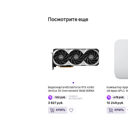
Посмотрите еще
Видеокарта MSI GeForce RTX 4080
Компьютер Apple
Ventus 3X Overclocked 16GB DDR6X
48 ядер GPU), 64
СКИДКА
-162 руб.
-478 руб.
НА ПОШЛИНУ
3 927 руб.
10 249 руб.
КУПИТЬ
КУПИТЬ