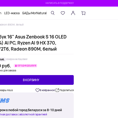
НАПИСАТЬ В ПОДДЕРЖКУ
n
LED-маска
БАДы MorNatural
 Radeon 890M, белый
ук 16" Asus Zenbook S 16 OLED
) AI PC, Ryzen AI 9 HX 370,
/2Тб, Radeon 890M, белый
руб.
СКИДКА НА ПОШЛИНУ
 руб.
СЕГОДНЯ ДЕШЕВЛЕ
но для заказа
В КОРЗИНУ
овары Asus
В избранное
Поделиться
ром в любой город Беларуси за 8-10 дней
тная доставка с абсолютной гарантией