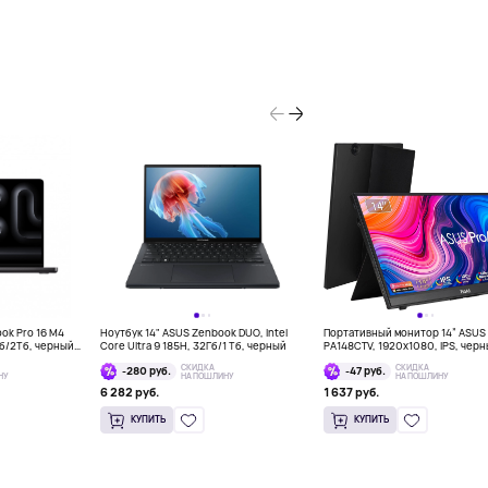
ook Pro 16 M4
Ноутбук 14" ASUS Zenbook DUO, Intel
Портативный монитор 14” ASUS 
Гб/2Тб, черный
Core Ultra 9 185H, 32Гб/1 Тб, черный
PA148CTV, 1920x1080, IPS, чер
СКИДКА
СКИДКА
-280 руб.
-47 руб.
НУ
НА ПОШЛИНУ
НА ПОШЛИНУ
6 282 руб.
1 637 руб.
КУПИТЬ
КУПИТЬ