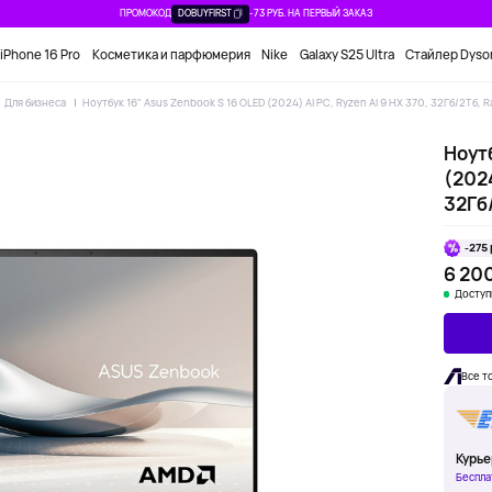
ПРОМОКОД
DOBUYFIRST
-73 РУБ. НА ПЕРВЫЙ ЗАКАЗ
iPhone 16 Pro
Косметика и парфюмерия
Nike
Galaxy S25 Ultra
Стайлер Dyso
Для бизнеса
Ноутбук 16" Asus Zenbook S 16 OLED (2024) AI PC, Ryzen AI 9 HX 370, 32Гб/2Тб,
Ноутб
(2024
32Гб
-275 
6 200
Доступ
Все т
Курье
Беспла