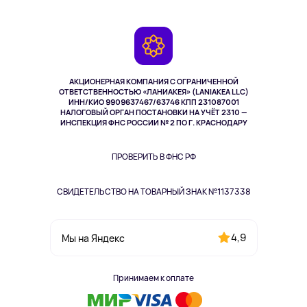
Планшеты
Доставка
Контакты
Игровые консоли
Гарантия
Камеры
Возврат
TV и мультимедиа
Музыка и звук
АКЦИОНЕРНАЯ КОМПАНИЯ С ОГРАНИЧЕННОЙ
Спорт
ОТВЕТСТВЕННОСТЬЮ «ЛАНИАКЕЯ» (LANIAKEA LLC)
ИНН/КИО 9909637467/63746 КПП 231087001
Здоровье
НАЛОГОВЫЙ ОРГАН ПОСТАНОВКИ НА УЧЁТ 2310 —
Здоровье питомцев
ИНСПЕКЦИЯ ФНС РОССИИ № 2 ПО Г. КРАСНОДАРУ
Книги
Одежда и аксессуары
ПРОВЕРИТЬ В ФНС РФ
СВИДЕТЕЛЬСТВО НА ТОВАРНЫЙ ЗНАК №1137338
4,9
Мы на Яндекс
Принимаем к оплате