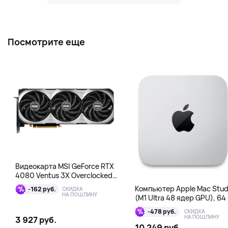
Посмотрите еще
Видеокарта MSI GeForce RTX
4080 Ventus 3X Overclocked
16GB DDR6X
Компьютер Apple Mac Stud
-162 руб.
СКИДКА
НА ПОШЛИНУ
(M1 Ultra 48 ядер GPU), 64 
1 Тб
-478 руб.
СКИДКА
НА ПОШЛИНУ
3 927 руб.
10 249 руб.