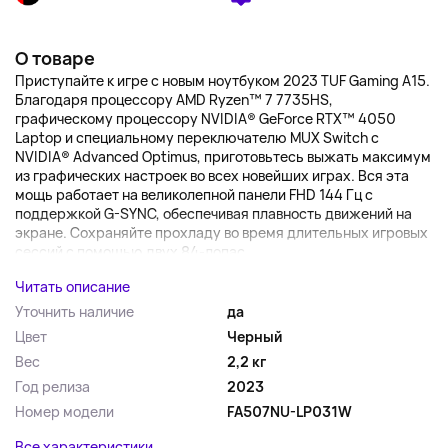
О товаре
Приступайте к игре с новым ноутбуком 2023 TUF Gaming A15.
Благодаря процессору AMD Ryzen™ 7 7735HS,
графическому процессору NVIDIA® GeForce RTX™ 4050
Laptop и специальному переключателю MUX Switch с
NVIDIA® Advanced Optimus, приготовьтесь выжать максимум
из графических настроек во всех новейших играх. Вся эта
мощь работает на великолепной панели FHD 144 Гц с
поддержкой G-SYNC, обеспечивая плавность движений на
экране. Сохраняйте прохладу во время длительных игровых
сессий с помощью двух 84-лопас...
Читать описание
Уточнить наличие
да
Цвет
Черный
Вес
2,2 кг
Год релиза
2023
Номер модели
FA507NU-LP031W
Все характеристики