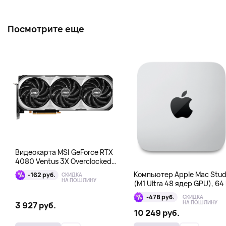
Посмотрите еще
Видеокарта MSI GeForce RTX
4080 Ventus 3X Overclocked
16GB DDR6X
Компьютер Apple Mac Stud
-162 руб.
СКИДКА
НА ПОШЛИНУ
(M1 Ultra 48 ядер GPU), 64 
1 Тб
-478 руб.
СКИДКА
НА ПОШЛИНУ
3 927 руб.
10 249 руб.