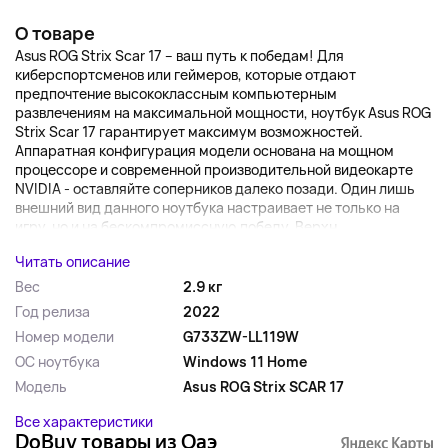
О товаре
Asus ROG Strix Scar 17 – ваш путь к победам! Для
киберспортсменов или геймеров, которые отдают
предпочтение высококлассным компьютерным
развлечениям на максимальной мощности, ноутбук Asus ROG
Strix Scar 17 гарантирует максимум возможностей.
Аппаратная конфигурация модели основана на мощном
процессоре и современной производительной видеокарте
NVIDIA - оставляйте соперников далеко позади. Один лишь
внешний вид данного ноутбука настраивает не только на
игру, но и на бескомпромиссную победу. Верхн...
Читать описание
Вес
2.9 кг
Год релиза
2022
Номер модели
G733ZW-LL119W
ОС ноутбука
Windows 11 Home
Модель
Asus ROG Strix SCAR 17
Все характеристики