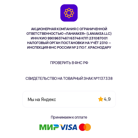
Игровые консоли
Гарантия
Камеры
Возврат
TV и мультимедиа
Музыка и звук
АКЦИОНЕРНАЯ КОМПАНИЯ С ОГРАНИЧЕННОЙ
Спорт
ОТВЕТСТВЕННОСТЬЮ «ЛАНИАКЕЯ» (LANIAKEA LLC)
ИНН/КИО 9909637467/63746 КПП 231087001
Здоровье
НАЛОГОВЫЙ ОРГАН ПОСТАНОВКИ НА УЧЁТ 2310 —
Здоровье питомцев
ИНСПЕКЦИЯ ФНС РОССИИ № 2 ПО Г. КРАСНОДАРУ
Книги
Одежда и аксессуары
ПРОВЕРИТЬ В ФНС РФ
СВИДЕТЕЛЬСТВО НА ТОВАРНЫЙ ЗНАК №1137338
4,9
Мы на Яндекс
Принимаем к оплате