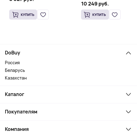
10 249 руб.
КУПИТЬ
КУПИТЬ
DoBuy
Россия
Беларусь
Казахстан
Каталог
Смартфоны и гаджеты
Покупателям
Ноутбуки, мониторы, VR
Товары для дома
Служба поддержки
Косметика и уход
Компания
Как заказать
Активный отдых
Оплата