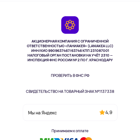
О сервисе
Планшеты
Доставка
Контакты
Игровые консоли
Гарантия
Камеры
Возврат
TV и мультимедиа
Музыка и звук
АКЦИОНЕРНАЯ КОМПАНИЯ С ОГРАНИЧЕННОЙ
Спорт
ОТВЕТСТВЕННОСТЬЮ «ЛАНИАКЕЯ» (LANIAKEA LLC)
ИНН/КИО 9909637467/63746 КПП 231087001
Здоровье
НАЛОГОВЫЙ ОРГАН ПОСТАНОВКИ НА УЧЁТ 2310 —
Здоровье питомцев
ИНСПЕКЦИЯ ФНС РОССИИ № 2 ПО Г. КРАСНОДАРУ
Книги
Одежда и аксессуары
ПРОВЕРИТЬ В ФНС РФ
СВИДЕТЕЛЬСТВО НА ТОВАРНЫЙ ЗНАК №1137338
4,9
Мы на Яндекс
Принимаем к оплате