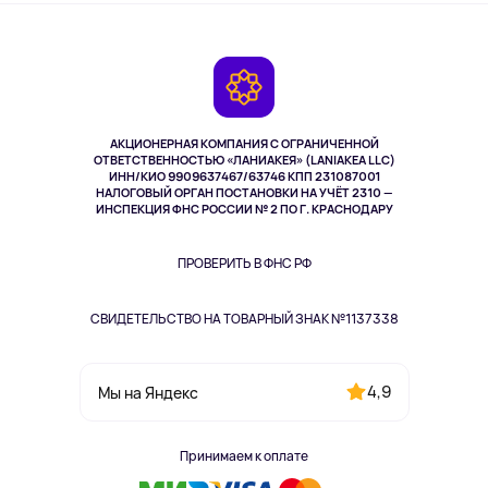
О сервисе
Планшеты
Доставка
Контакты
Игровые консоли
Гарантия
Камеры
Возврат
TV и мультимедиа
Музыка и звук
АКЦИОНЕРНАЯ КОМПАНИЯ С ОГРАНИЧЕННОЙ
Спорт
ОТВЕТСТВЕННОСТЬЮ «ЛАНИАКЕЯ» (LANIAKEA LLC)
ИНН/КИО 9909637467/63746 КПП 231087001
Здоровье
НАЛОГОВЫЙ ОРГАН ПОСТАНОВКИ НА УЧЁТ 2310 —
Здоровье питомцев
ИНСПЕКЦИЯ ФНС РОССИИ № 2 ПО Г. КРАСНОДАРУ
Книги
Одежда и аксессуары
ПРОВЕРИТЬ В ФНС РФ
СВИДЕТЕЛЬСТВО НА ТОВАРНЫЙ ЗНАК №1137338
4,9
Мы на Яндекс
Принимаем к оплате