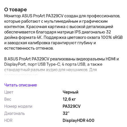
О товаре
Монитор ASUS ProArt PA329CV создан для профессионалов,
которые работают с мультимедийным и графическим
контентом. Красочная картинка с высокой детализацией
обеспечивается благодаря матрице IPS диагональю 32
дюйма формата 4K. Поддержка цветового охвата 100% sRGB
и заводская калибровка гарантируют глубину и
естественность оттенков.
В ASUS ProArt PA329CV реализованы видеоразъемы HDMI и
DisplayPort, порт USB Type-C, 4 порта USB, а также
стандартный разъем аудио для наушников. Для
воспроизведения...
Читать описание
Цвет
Черный
Вес
12,6 кг
Номер модели
PA329CV
Диагональ
32"
HDR
DisplayHDR 400