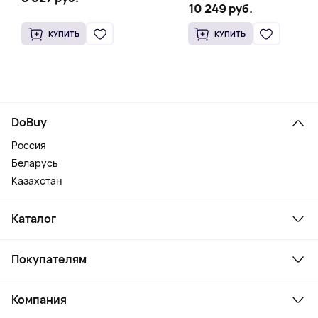
10 249 руб.
КУПИТЬ
КУПИТЬ
DoBuy
Россия
Беларусь
Казахстан
Каталог
Смартфоны и гаджеты
Покупателям
Ноутбуки, мониторы, VR
Товары для дома
Служба поддержки
Косметика и уход
Компания
Как заказать
Активный отдых
Оплата