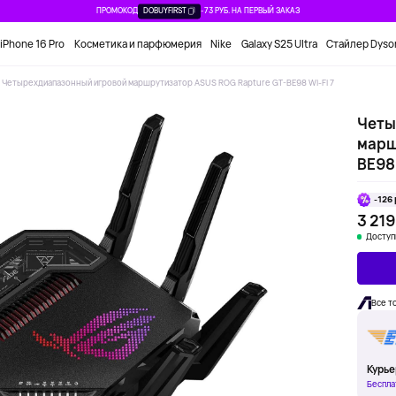
ПРОМОКОД
DOBUYFIRST
-73 РУБ. НА ПЕРВЫЙ ЗАКАЗ
iPhone 16 Pro
Косметика и парфюмерия
Nike
Galaxy S25 Ultra
Стайлер Dyso
Четырехдиапазонный игровой маршрутизатор ASUS ROG Rapture GT-BE98 Wi-Fi 7
Четы
марш
BE98 
-126 
3 219
Доступ
Все т
Курье
Беспла