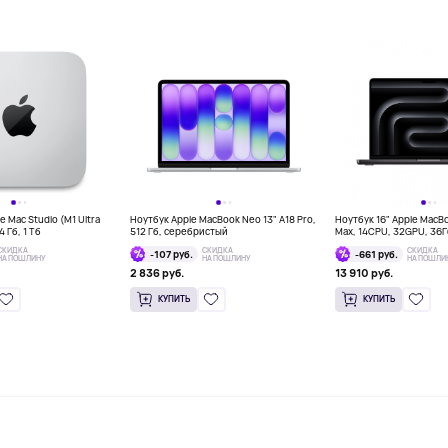
 Mac Studio (M1 Ultra
Ноутбук Apple MacBook Neo 13" A18 Pro,
Ноутбук 16" Apple MacB
 Гб, 1 Тб
512 Гб, серебристый
Max, 14CPU, 32GPU, 36
космос
СКИДКА
СКИДКА
СКИДКА
-107 руб.
-661 руб.
НА ПОШЛИНУ
НА ПОШЛИНУ
НА ПОШЛИ
2 836 руб.
13 910 руб.
КУПИТЬ
КУПИТЬ