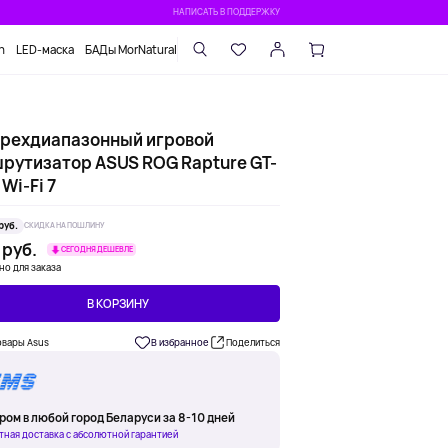
НАПИСАТЬ В ПОДДЕРЖКУ
n
LED-маска
БАДы MorNatural
рехдиапазонный игровой
рутизатор ASUS ROG Rapture GT-
Wi-Fi 7
руб.
СКИДКА НА ПОШЛИНУ
 руб.
СЕГОДНЯ ДЕШЕВЛЕ
но для заказа
В КОРЗИНУ
овары Asus
В избранное
Поделиться
ром в любой город Беларуси за 8-10 дней
тная доставка с абсолютной гарантией