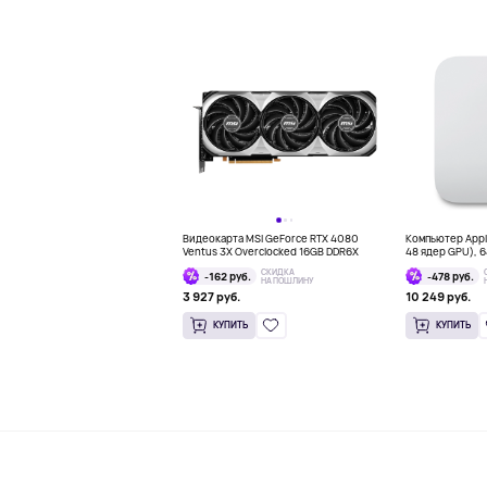
Видеокарта MSI GeForce RTX 4080
Компьютер Apple
Ventus 3X Overclocked 16GB DDR6X
48 ядер GPU), 64
СКИДКА
-162 руб.
-478 руб.
НА ПОШЛИНУ
3 927 руб.
10 249 руб.
КУПИТЬ
КУПИТЬ