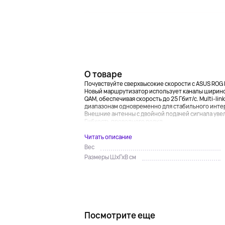
О товаре
Почувствуйте сверхвысокие скорости с ASUS ROG 
Новый маршрутизатор использует каналы шириной
QAM, обеспечивая скорость до 25 Гбит/с. Multi-li
диапазонам одновременно для стабильного инте
Внешние антенны с двойной подачей сигнала увел
Гибкость проводного подкл...
Читать описание
Вес
Размеры ШхГхВ см
Посмотрите еще