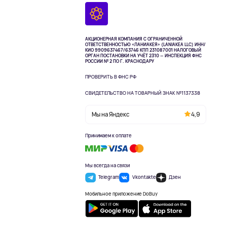
АКЦИОНЕРНАЯ КОМПАНИЯ С ОГРАНИЧЕННОЙ
ОТВЕТСТВЕННОСТЬЮ «ЛАНИАКЕЯ» (LANIAKEA LLC)
ИНН/
КИО 9909637467/63746 КПП 231087001
НАЛОГОВЫЙ
ОРГАН ПОСТАНОВКИ НА УЧЁТ 2310 — ИНСПЕКЦИЯ ФНС
РОССИИ № 2 ПО Г. КРАСНОДАРУ
ПРОВЕРИТЬ В ФНС РФ
СВИДЕТЕЛЬСТВО НА ТОВАРНЫЙ ЗНАК №1137338
Мы на Яндекс
4,9
Принимаем к оплате
Мы всегда на связи
Telegram
Vkontakte
Дзен
Мобильное приложение DoBuy