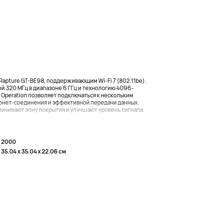
Rapture GT-BE98, поддерживающим Wi-Fi 7 (802.11be).
 320 МГц в диапазоне 6 ГГц и технологию 4096-
nk Operation позволяет подключаться к нескольким
рнет-соединения и эффективной передачи данных.
ичивают зону покрытия и улучшают уровень сигнала.
2000
35.04 x 35.04 x 22.06 см