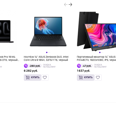
ook Pro 16 M4
Ноутбук 14" ASUS Zenbook DUO, Intel
Портативный монитор 14” ASUS 
Гб/2Тб, черный
Core Ultra 9 185H, 32Гб/1 Тб, черный
PA148CTV, 1920x1080, IPS, чер
СКИДКА
СКИДКА
-280 руб.
-47 руб.
НУ
НА ПОШЛИНУ
НА ПОШЛИНУ
6 282 руб.
1 637 руб.
КУПИТЬ
КУПИТЬ