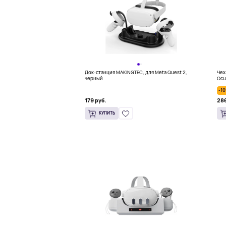
Док-станция MAKINGTEC, для Meta Quest 2,
Чех
черный
Ocu
-1
179 руб.
286
КУПИТЬ