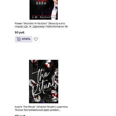
Роман "Monster in His Eyes" (Монстр в его
глазах) Дж. М. Дарховер | Mafia Romance 18+
50 руб.
КУПИТЬ
Книга "The Ritual" (Shantel Tessier) Шантель
Тессье Экстремальный дарк-романс
бестселлер (18+)
134 руб.