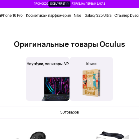
ПРОМОКОД
DOBUYFIRST
-73 РУБ. НА ПЕРВЫЙ ЗАКАЗ
iPhone 16 Pro
Косметика и парфюмерия
Nike
Galaxy S25 Ultra
Стайлер Dyso
Оригинальные товары Oculus
Ноутбуки, мониторы, VR
Книги
50
товаров