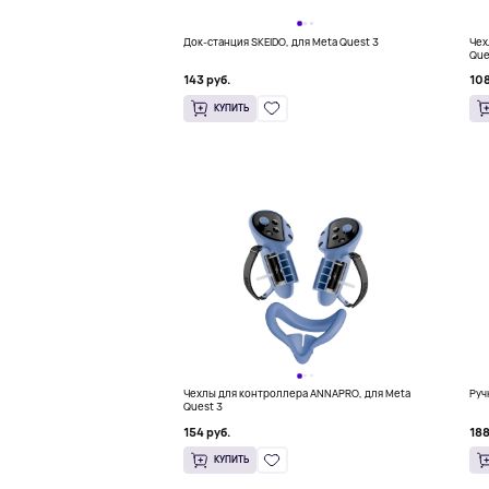
Док-станция SKEIDO, для Meta Quest 3
Чех
Que
143 руб.
108
КУПИТЬ
Чехлы для контроллера ANNAPRO, для Meta
Руч
Quest 3
154 руб.
188
КУПИТЬ