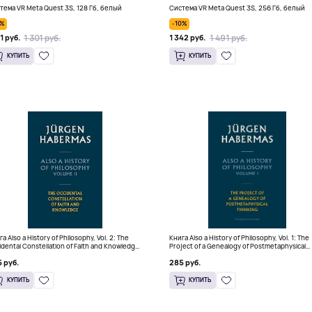
тема VR Meta Quest 3S, 128 Гб, белый
Система VR Meta Quest 3S, 256 Гб, белый
0%
-10%
1 301 руб.
1 491 руб.
71 руб.
1 342 руб.
КУПИТЬ
КУПИТЬ
а Also a History of Philosophy, Vol. 2: The
Книга Also a History of Philosophy, Vol. 1: The
idental Constellation of Faith and Knowledge
Project of a Genealogy of Postmetaphysical
ердый переплет)
Thinking (Твердый переплет)
 руб.
285 руб.
КУПИТЬ
КУПИТЬ