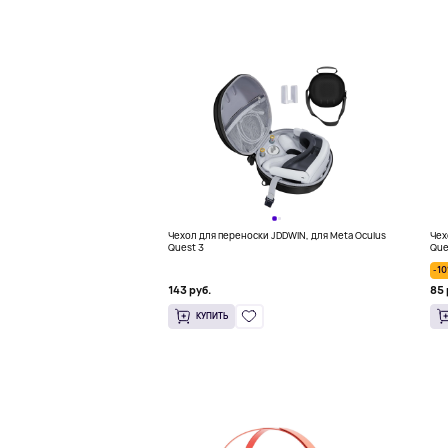
Чехол для переноски JDDWIN, для Meta Oculus
Чех
Quest 3
Que
-1
143 руб.
85 
КУПИТЬ