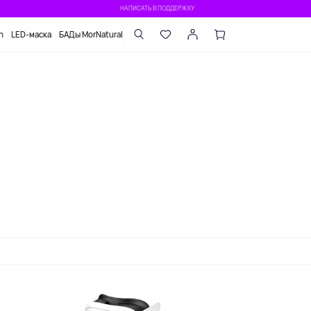
НАПИСАТЬ В ПОДДЕРЖКУ
n
LED-маска
БАДы MorNatural