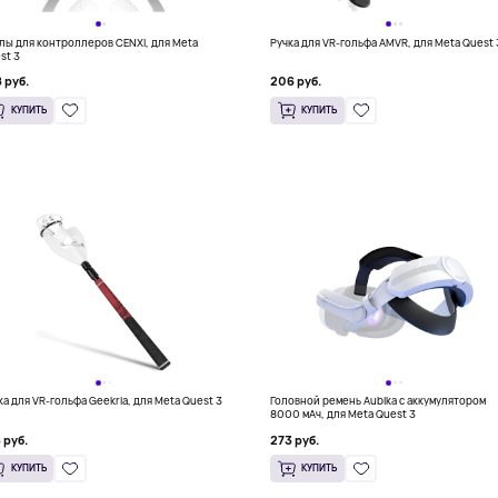
лы для контроллеров CENXI, для Meta
Ручка для VR-гольфа AMVR, для Meta Quest 
st 3
 руб.
206 руб.
КУПИТЬ
КУПИТЬ
ка для VR-гольфа Geekria, для Meta Quest 3
Головной ремень Aubika с аккумулятором
8000 мАч, для Meta Quest 3
 руб.
273 руб.
КУПИТЬ
КУПИТЬ