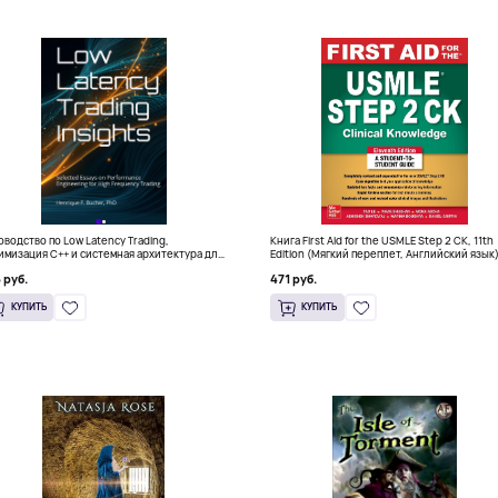
оводство по Low Latency Trading,
Книга First Aid for the USMLE Step 2 CK, 11th
имизация C++ и системная архитектура для
Edition (Мягкий переплет, Английский язык
 руб.
471 руб.
КУПИТЬ
КУПИТЬ