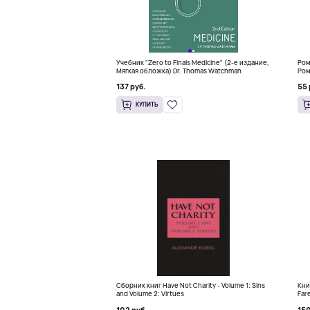
Учебник "Zero to Finals Medicine" (2-е издание,
Ром
Мягкая обложка) Dr. Thomas Watchman
Ром
137 руб.
55 
КУПИТЬ
Сборник книг Have Not Charity - Volume 1: Sins
Книг
and Volume 2: Virtues
Fare
Con
102 руб.
150