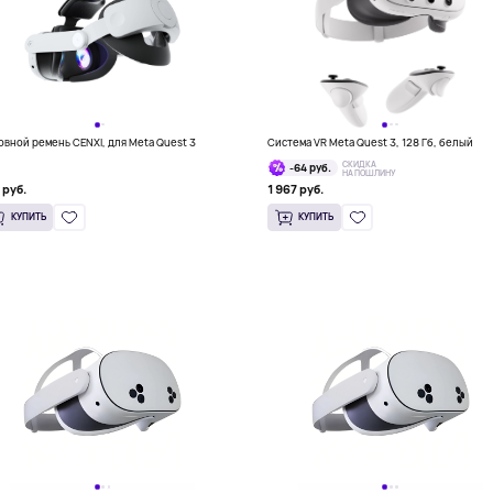
овной ремень CENXI, для Meta Quest 3
Система VR Meta Quest 3, 128 Гб, белый
СКИДКА
-64 руб.
НА ПОШЛИНУ
 руб.
1 967 руб.
КУПИТЬ
КУПИТЬ