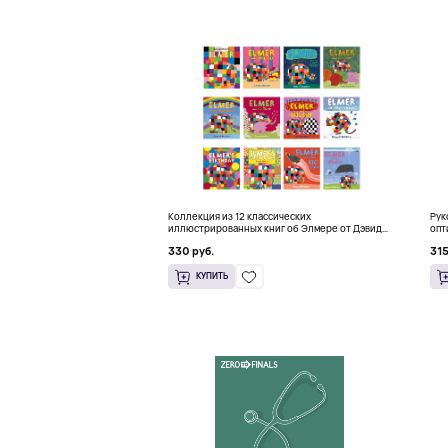
Коллекция из 12 классических
Рук
иллюстрированных книг об Элмере от Дэвида
опт
Макки
HFT
330 руб.
315
КУПИТЬ