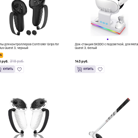
лы для контроллеров Controller Grips for
Док-станция SKEIDO с подсветкой, для Met
lus Quest 3, черный
Quest 3, белый
0%
318 руб.
 руб.
143 руб.
КУПИТЬ
КУПИТЬ