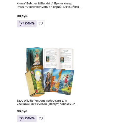
Книга "Butcher & Blackbird" Бринн Уивер
Романтическая комедия о серийных убийцах
(18+)
98 руб.
КУПИТЬ
Таро Wild Reflections набор карт для
начинающих с книгой (78 карт, золочёные
края)
86 руб.
КУПИТЬ