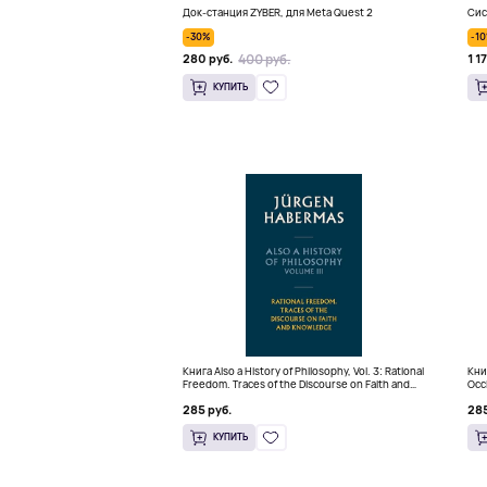
Док-станция ZYBER, для Meta Quest 2
Сис
-30%
-1
400 руб.
280 руб.
1 1
КУПИТЬ
Книга Also a History of Philosophy, Vol. 3: Rational
Книг
Freedom. Traces of the Discourse on Faith and
Occ
Knowledge (Твердый переплет)
(Тв
285 руб.
285
КУПИТЬ