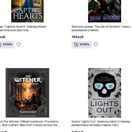
ан "Captive Hearts" (Natasja Rose)
Фэнтези-роман "The Isle of Torment" Сага о
антическое фэнтези
выживании и магии
руб.
169 руб.
КУПИТЬ
КУПИТЬ
а The Witcher Official Cookbook: Provisions,
Книга "Lights Out" (Navessa Allen) Сталкер-
, and Culinary Tales from Travels Across the
романтика и человек в маске (18+)
tinent
 руб.
149 руб.