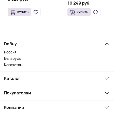
10 249 руб.
КУПИТЬ
КУПИТЬ
DoBuy
Россия
Беларусь
Казахстан
Каталог
Смартфоны и гаджеты
Покупателям
Ноутбуки, мониторы, VR
Товары для дома
Служба поддержки
Косметика и уход
Компания
Как заказать
Активный отдых
Оплата