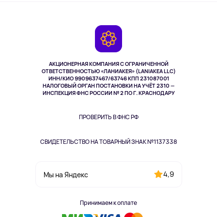
О сервисе
Планшеты
Доставка
Контакты
Игровые консоли
Гарантия
Камеры
Возврат
TV и мультимедиа
Музыка и звук
АКЦИОНЕРНАЯ КОМПАНИЯ С ОГРАНИЧЕННОЙ
Спорт
ОТВЕТСТВЕННОСТЬЮ «ЛАНИАКЕЯ» (LANIAKEA LLC)
ИНН/КИО 9909637467/63746 КПП 231087001
Здоровье
НАЛОГОВЫЙ ОРГАН ПОСТАНОВКИ НА УЧЁТ 2310 —
Здоровье питомцев
ИНСПЕКЦИЯ ФНС РОССИИ № 2 ПО Г. КРАСНОДАРУ
Книги
Одежда и аксессуары
ПРОВЕРИТЬ В ФНС РФ
СВИДЕТЕЛЬСТВО НА ТОВАРНЫЙ ЗНАК №1137338
4,9
Мы на Яндекс
Принимаем к оплате