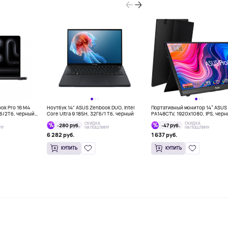
ook Pro 16 M4
Ноутбук 14" ASUS Zenbook DUO, Intel
Портативный монитор 14” ASUS 
Гб/2Тб, черный
Core Ultra 9 185H, 32Гб/1 Тб, черный
PA148CTV, 1920x1080, IPS, чер
СКИДКА
СКИДКА
-280 руб.
-47 руб.
НУ
НА ПОШЛИНУ
НА ПОШЛИНУ
6 282 руб.
1 637 руб.
КУПИТЬ
КУПИТЬ