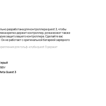
ьно разработана для контроллера quest 3, чтобы
пряжка крепко держит контроллер, ручка может также
орую защиту вашего контроллера. Сделайте вас
 Он не работает с оригинальной батареей зарядного
крепления для гольф-клуба quest 3 держит
Серый
50 г
Meta Quest 3