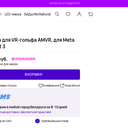
НАПИСАТЬ В ПОДДЕРЖКУ
n
LED-маска
БАДы MorNatural
а для VR-гольфа AMVR, для Meta
t 3
уб.
СЕГОДНЯ ДЕШЕВЛЕ
но для заказа
В КОРЗИНУ
овары Oculus
В избранное
Поделиться
ром в любой город Беларуси за 8-10 дней
тная доставка с абсолютной гарантией
р из ОАЭ
Оригинальный товар