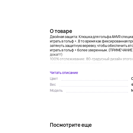
О товаре
Двойная защита: Клюшка для гольфа AMVR специал
играть в гольф +. В то время как фиксированная 
затянуть защитную веревку, чтобы обеспечить вт
играть в гольф + более уверенным. (ПРИМЕЧАНИЕ:
дока!!!)
100% отслеживание: 80-градусный дизайн этого 
сигнальные точки поверхности...
Читать описание
Цвет
4
Вес
Модель
Посмотрите еще