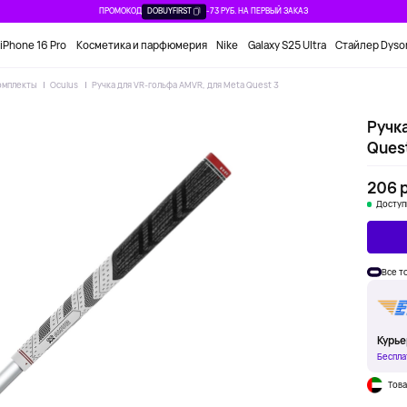
ПРОМОКОД
DOBUYFIRST
-73 РУБ. НА ПЕРВЫЙ ЗАКАЗ
iPhone 16 Pro
Косметика и парфюмерия
Nike
Galaxy S25 Ultra
Стайлер Dyso
комплекты
Oculus
Ручка для VR-гольфа AMVR, для Meta Quest 3
Ручк
Ques
206 р
Доступ
Все т
Курье
Беспла
Това