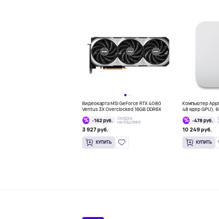
Видеокарта MSI GeForce RTX 4080
Компьютер Apple
Ventus 3X Overclocked 16GB DDR6X
48 ядер GPU), 64
СКИДКА
-162 руб.
-478 руб.
НА ПОШЛИНУ
3 927 руб.
10 249 руб.
КУПИТЬ
КУПИТЬ