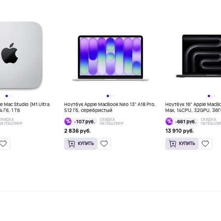
 Mac Studio (M1 Ultra
Ноутбук Apple MacBook Neo 13" A18 Pro,
Ноутбук 16" Apple MacB
 Гб, 1 Тб
512 Гб, серебристый
Max, 14CPU, 32GPU, 36
космос
СКИДКА
СКИДКА
СКИДКА
-107 руб.
-661 руб.
НА ПОШЛИНУ
НА ПОШЛИНУ
НА ПОШЛИ
2 836 руб.
13 910 руб.
КУПИТЬ
КУПИТЬ