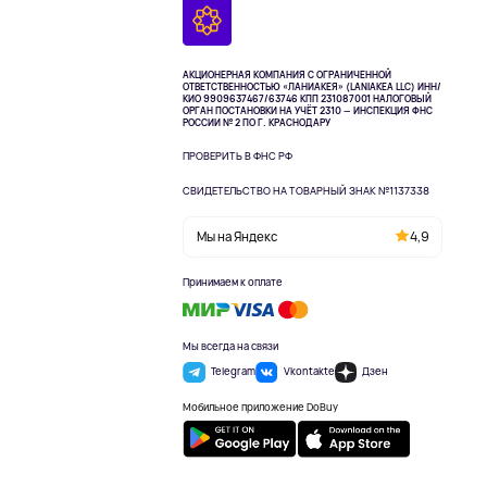
АКЦИОНЕРНАЯ КОМПАНИЯ С ОГРАНИЧЕННОЙ
ОТВЕТСТВЕННОСТЬЮ «ЛАНИАКЕЯ» (LANIAKEA LLC)
ИНН/
КИО 9909637467/63746 КПП 231087001
НАЛОГОВЫЙ
ОРГАН ПОСТАНОВКИ НА УЧЁТ 2310 — ИНСПЕКЦИЯ ФНС
РОССИИ № 2 ПО Г. КРАСНОДАРУ
ПРОВЕРИТЬ В ФНС РФ
СВИДЕТЕЛЬСТВО НА ТОВАРНЫЙ ЗНАК №1137338
Мы на Яндекс
4,9
Принимаем к оплате
Мы всегда на связи
Telegram
Vkontakte
Дзен
Мобильное приложение DoBuy