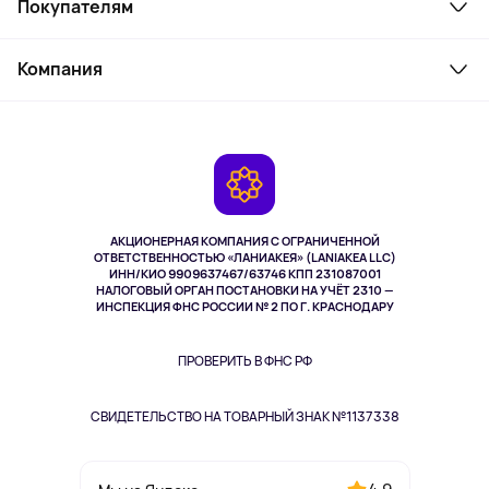
Покупателям
Ноутбуки, мониторы, VR
Товары для дома
Служба поддержки
Косметика и уход
Компания
Как заказать
Активный отдых
Оплата
О сервисе
Планшеты
Доставка
Контакты
Игровые консоли
Гарантия
Камеры
Возврат
TV и мультимедиа
Музыка и звук
АКЦИОНЕРНАЯ КОМПАНИЯ С ОГРАНИЧЕННОЙ
Спорт
ОТВЕТСТВЕННОСТЬЮ «ЛАНИАКЕЯ» (LANIAKEA LLC)
ИНН/КИО 9909637467/63746 КПП 231087001
Здоровье
НАЛОГОВЫЙ ОРГАН ПОСТАНОВКИ НА УЧЁТ 2310 —
Здоровье питомцев
ИНСПЕКЦИЯ ФНС РОССИИ № 2 ПО Г. КРАСНОДАРУ
Книги
Одежда и аксессуары
ПРОВЕРИТЬ В ФНС РФ
СВИДЕТЕЛЬСТВО НА ТОВАРНЫЙ ЗНАК №1137338