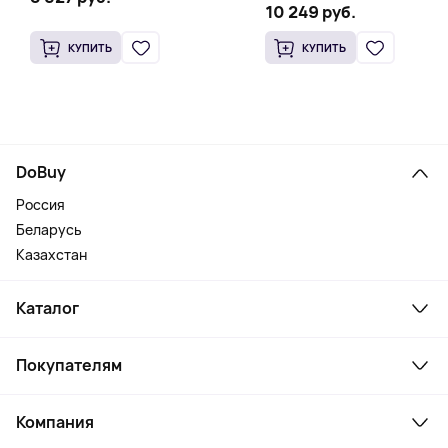
10 249 руб.
КУПИТЬ
КУПИТЬ
DoBuy
Россия
Беларусь
Казахстан
Каталог
Смартфоны и гаджеты
Покупателям
Ноутбуки, мониторы, VR
Товары для дома
Служба поддержки
Косметика и уход
Компания
Как заказать
Активный отдых
Оплата