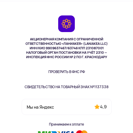
О сервисе
Планшеты
Доставка
Контакты
Игровые консоли
Гарантия
Камеры
Возврат
TV и мультимедиа
Музыка и звук
АКЦИОНЕРНАЯ КОМПАНИЯ С ОГРАНИЧЕННОЙ
Спорт
ОТВЕТСТВЕННОСТЬЮ «ЛАНИАКЕЯ» (LANIAKEA LLC)
ИНН/КИО 9909637467/63746 КПП 231087001
Здоровье
НАЛОГОВЫЙ ОРГАН ПОСТАНОВКИ НА УЧЁТ 2310 —
Здоровье питомцев
ИНСПЕКЦИЯ ФНС РОССИИ № 2 ПО Г. КРАСНОДАРУ
Книги
Одежда и аксессуары
ПРОВЕРИТЬ В ФНС РФ
СВИДЕТЕЛЬСТВО НА ТОВАРНЫЙ ЗНАК №1137338
4,9
Мы на Яндекс
Принимаем к оплате