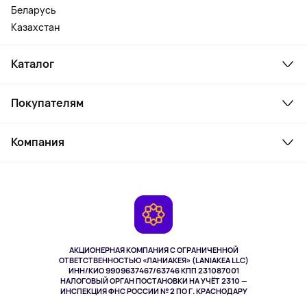
Беларусь
Казахстан
Каталог
Смартфоны и гаджеты
Покупателям
Ноутбуки, мониторы, VR
Товары для дома
Служба поддержки
Косметика и уход
Компания
Как заказать
Активный отдых
Оплата
О сервисе
Планшеты
Доставка
Контакты
Игровые консоли
Гарантия
Камеры
Возврат
TV и мультимедиа
Музыка и звук
АКЦИОНЕРНАЯ КОМПАНИЯ С ОГРАНИЧЕННОЙ
Спорт
ОТВЕТСТВЕННОСТЬЮ «ЛАНИАКЕЯ» (LANIAKEA LLC)
ИНН/КИО 9909637467/63746 КПП 231087001
Здоровье
НАЛОГОВЫЙ ОРГАН ПОСТАНОВКИ НА УЧЁТ 2310 —
Здоровье питомцев
ИНСПЕКЦИЯ ФНС РОССИИ № 2 ПО Г. КРАСНОДАРУ