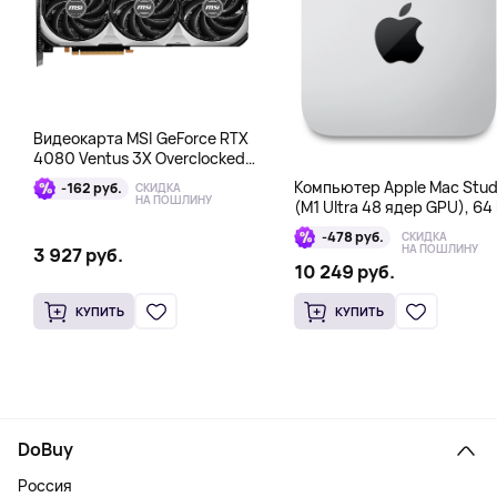
Видеокарта MSI GeForce RTX
4080 Ventus 3X Overclocked
16GB DDR6X
Компьютер Apple Mac Stud
-162 руб.
СКИДКА
НА ПОШЛИНУ
(M1 Ultra 48 ядер GPU), 64 
1 Тб
-478 руб.
СКИДКА
НА ПОШЛИНУ
3 927 руб.
10 249 руб.
КУПИТЬ
КУПИТЬ
DoBuy
Россия