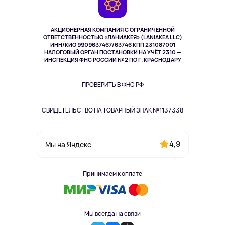
Возврат
TV и мультимедиа
Музыка и звук
АКЦИОНЕРНАЯ КОМПАНИЯ С ОГРАНИЧЕННОЙ
Спорт
ОТВЕТСТВЕННОСТЬЮ «ЛАНИАКЕЯ» (LANIAKEA LLC)
ИНН/КИО 9909637467/63746 КПП 231087001
Здоровье
НАЛОГОВЫЙ ОРГАН ПОСТАНОВКИ НА УЧЁТ 2310 —
Здоровье питомцев
ИНСПЕКЦИЯ ФНС РОССИИ № 2 ПО Г. КРАСНОДАРУ
Книги
Одежда и аксессуары
ПРОВЕРИТЬ В ФНС РФ
СВИДЕТЕЛЬСТВО НА ТОВАРНЫЙ ЗНАК №1137338
4,9
Мы на Яндекс
Принимаем к оплате
Мы всегда на связи