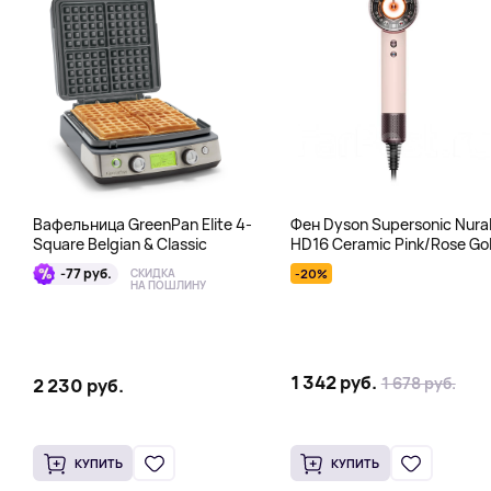
Вафельница GreenPan Elite 4-
Фен Dyson Supersonic Nura
Square Belgian & Classic
HD16 Ceramic Pink/Rose Gol
розовый
-77 руб.
СКИДКА
-20%
НА ПОШЛИНУ
1 342 руб.
1 678 руб.
2 230 руб.
КУПИТЬ
КУПИТЬ