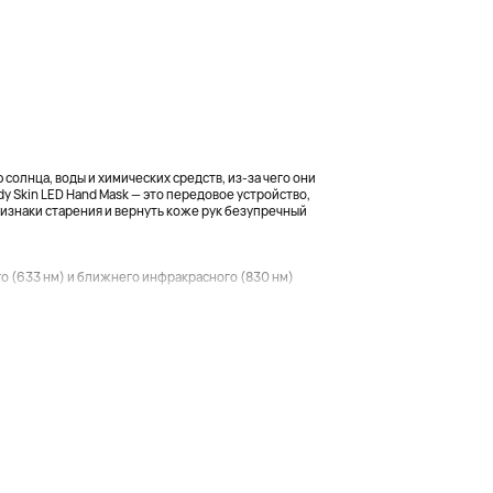
олнца, воды и химических средств, из-за чего они
dy Skin LED Hand Mask — это передовое устройство,
ризнаки старения и вернуть коже рук безупречный
 (633 нм) и ближнего инфракрасного (830 нм)