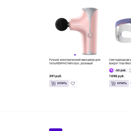
Ручной электрический массажер для
Светодиодная м
тела RENPHO Mini Gun, розовый
вокруг глаз iRes
Mask
С
-50 руб.
Н
391 руб.
1 696 руб.
КУПИТЬ
КУПИТЬ