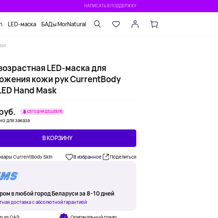
НАПИСАТЬ В ПОДДЕРЖКУ
n
LED-маска
БАДы MorNatural
ask
возрастная LED-маска для
ожения кожи рук CurrentBody
LED Hand Mask
 руб.
СЕГОДНЯ ДЕШЕВЛЕ
но для заказа
В КОРЗИНУ
овары CurrentBody Skin
В избранное
Поделиться
ром в любой город Беларуси за 8-10 дней
тная доставка с абсолютной гарантией
р из ОАЭ
Оригинальный товар