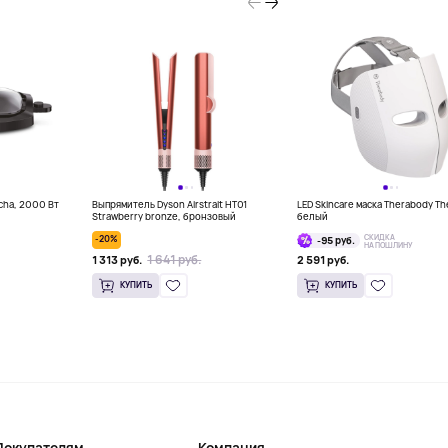
ncha, 2000 Вт
Выпрямитель Dyson Airstrait HT01
LED Skincare маска Therabody Th
Strawberry bronze, бронзовый
белый
СКИДКА
-20%
-95 руб.
НА ПОШЛИНУ
1 641 руб.
1 313 руб.
2 591 руб.
КУПИТЬ
КУПИТЬ
Покупателям
Компания