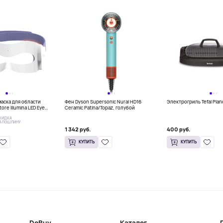
аска для области
Фен Dyson Supersonic Nural HD16
Электрогриль Tefal Pla
tore Illumina LED Eye
Ceramic Patina/Topaz, голубой
КИДКА
А ПОШЛИНУ
1 342 руб.
400 руб.
КУПИТЬ
КУПИТЬ
DoBuy
Каталог