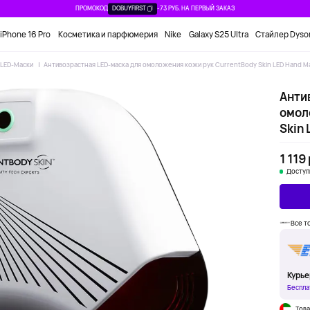
ПРОМОКОД
DOBUYFIRST
-73 РУБ. НА ПЕРВЫЙ ЗАКАЗ
iPhone 16 Pro
Косметика и парфюмерия
Nike
Galaxy S25 Ultra
Стайлер Dyso
LED-Маски
Антивозрастная LED-маска для омоложения кожи рук CurrentBody Skin LED Hand M
Анти
омол
Skin 
1 119
Доступ
Все т
Курье
Беспла
Това