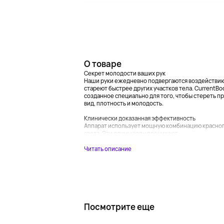
О товаре
Секрет молодости ваших рук
Наши руки ежедневно подвергаются воздействию с
стареют быстрее других участков тела. CurrentBo
созданное специально для того, чтобы стереть п
вид, плотность и молодость.
Клинически доказанная эффективность
Аппарат использует мощную комбинацию красного
света. Эти длины волн проникают...
Читать описание
Посмотрите еще