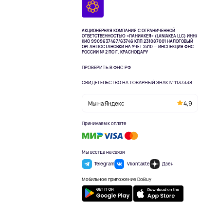
АКЦИОНЕРНАЯ КОМПАНИЯ С ОГРАНИЧЕННОЙ
ОТВЕТСТВЕННОСТЬЮ «ЛАНИАКЕЯ» (LANIAKEA LLC)
ИНН/
КИО 9909637467/63746 КПП 231087001
НАЛОГОВЫЙ
ОРГАН ПОСТАНОВКИ НА УЧЁТ 2310 — ИНСПЕКЦИЯ ФНС
РОССИИ № 2 ПО Г. КРАСНОДАРУ
ПРОВЕРИТЬ В ФНС РФ
СВИДЕТЕЛЬСТВО НА ТОВАРНЫЙ ЗНАК №1137338
Мы на Яндекс
4,9
Принимаем к оплате
Мы всегда на связи
Telegram
Vkontakte
Дзен
Мобильное приложение DoBuy