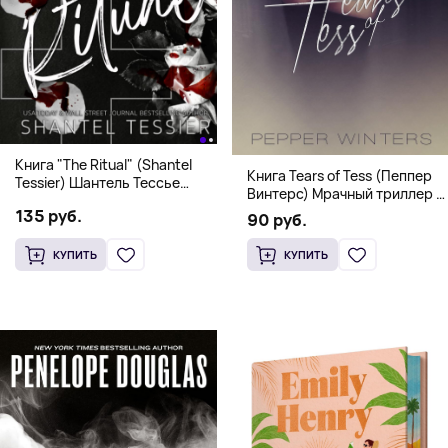
Книга "The Ritual" (Shantel
Книга Tears of Tess (Пеппер
Tessier) Шантель Тессье
Винтерс) Мрачный триллер о
Экстремальный дарк-
выживании и страсти (18+)
135 руб.
романс бестселлер (18+)
90 руб.
КУПИТЬ
КУПИТЬ