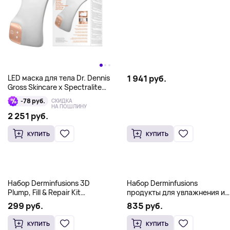
LED маска для тела Dr. Dennis
1 941 руб.
Gross Skincare x Spectralite
BodyWare Pro, белый
-78 руб.
СКИДКА
НА ПОШЛИНУ
2 251 руб.
КУПИТЬ
КУПИТЬ
Набор Derminfusions 3D
Набор Derminfusions
Plump, Fill & Repair Kit
продукты для увлажнения и
(средство для губ, сыворотка
придания упругости кожи Dr
299 руб.
835 руб.
и маска для глаз) Dr Dennis
Dennis Gross
Gross
КУПИТЬ
КУПИТЬ