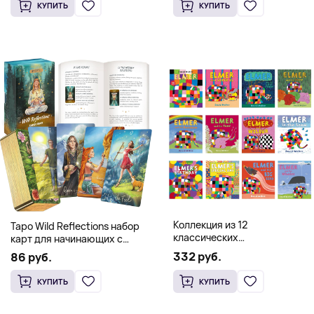
(Твердый переплет)
КУПИТЬ
КУПИТЬ
Коллекция из 12
Таро Wild Reflections набор
классических
карт для начинающих с
иллюстрированных книг об
книгой (78 карт, золочёные
332 руб.
86 руб.
Элмере от Дэвида Макки
края)
КУПИТЬ
КУПИТЬ