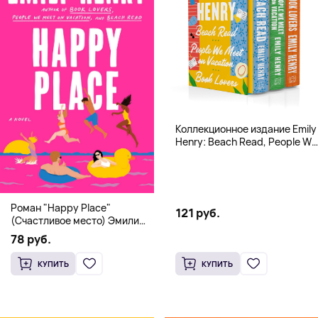
Коллекционное издание Emily
Henry: Beach Read, People We
Meet, Book Lovers
Роман "Happy Place"
121 руб.
(Счастливое место) Эмили
Генри | Твердый переплет
78 руб.
КУПИТЬ
КУПИТЬ