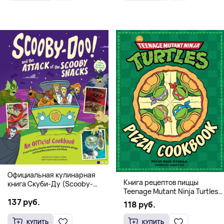
Официальная кулинарная
Книга рецептов пиццы
книга Скуби-Ду (Scooby-
Teenage Mutant Ninja Turtles
Doo! and the Attack of the
Pizza Cookbook (На
137 руб.
Scooby Snacks), Твердый
118 руб.
английском)
переплет
КУПИТЬ
КУПИТЬ