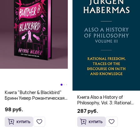
Книга "Butcher & Blackbird"
Книга Also a History of
Бринн Уивер Романтическая
Philosophy, Vol. 3: Rational
комедия о серийных убийцах
Freedom. Traces of the
98 руб.
(18+)
287 руб.
Discourse on Faith and
Knowledge (Твердый
КУПИТЬ
КУПИТЬ
переплет)