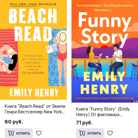
Книга "Beach Read" от Эмили
Книга "Funny Story" (Emily
Генри Бестселлер New York
Henry) От фиктивных
Times
свиданий к реальной любви
60 руб.
71 руб.
КУПИТЬ
КУПИТЬ