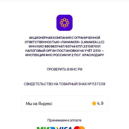
О сервисе
Планшеты
Доставка
Контакты
Игровые консоли
Гарантия
Камеры
Возврат
TV и мультимедиа
Музыка и звук
АКЦИОНЕРНАЯ КОМПАНИЯ С ОГРАНИЧЕННОЙ
Спорт
ОТВЕТСТВЕННОСТЬЮ «ЛАНИАКЕЯ» (LANIAKEA LLC)
ИНН/КИО 9909637467/63746 КПП 231087001
Здоровье
НАЛОГОВЫЙ ОРГАН ПОСТАНОВКИ НА УЧЁТ 2310 —
Здоровье питомцев
ИНСПЕКЦИЯ ФНС РОССИИ № 2 ПО Г. КРАСНОДАРУ
Книги
Одежда и аксессуары
ПРОВЕРИТЬ В ФНС РФ
СВИДЕТЕЛЬСТВО НА ТОВАРНЫЙ ЗНАК №1137338
4,9
Мы на Яндекс
Принимаем к оплате