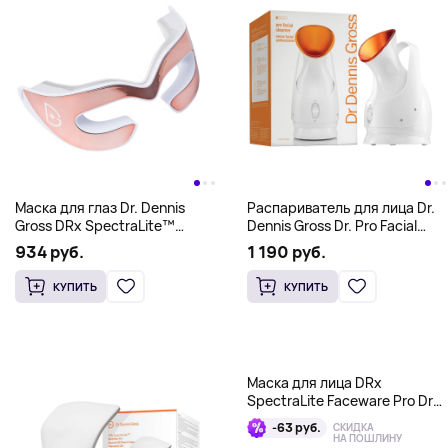
Маска для глаз Dr. Dennis
Распариватель для лица Dr.
Gross DRx SpectraLite™
Dennis Gross Dr. Pro Facial
EyeCare Max Pro, розовое
Steamer, белый/оранжевый
934 руб.
1 190 руб.
золото
КУПИТЬ
КУПИТЬ
Маска для лица DRx
SpectraLite Faceware Pro Dr
Dennis Gross, розовый
-63 руб.
СКИДКА
НА ПОШЛИНУ