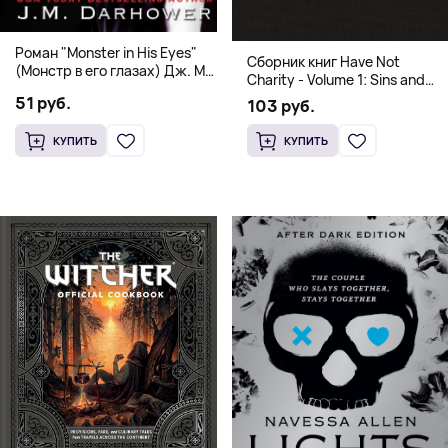
Роман "Monster in His Eyes"
Сборник книг Have Not
(Монстр в его глазах) Дж. М.
Charity - Volume 1: Sins and
Дарховер | Mafia Romance
Volume 2: Virtues
51 руб.
103 руб.
18+
КУПИТЬ
КУПИТЬ