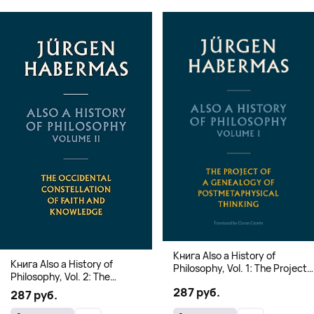
Книга Also a History of
Книга Also a History of
Philosophy, Vol. 1: The Project
Philosophy, Vol. 2: The
of a Genealogy of
Occidental Constellation of
287 руб.
Postmetaphysical Thinking
287 руб.
Faith and Knowledge
(Твердый переплет)