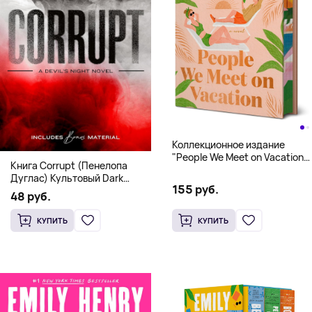
Коллекционное издание
"People We Meet on Vacation"
Книга Corrupt (Пенелопа
(Эмили Генри) Deluxe
Дуглас) Культовый Dark
Hardcover
155 руб.
Romance бестселлер (18+)
48 руб.
КУПИТЬ
КУПИТЬ