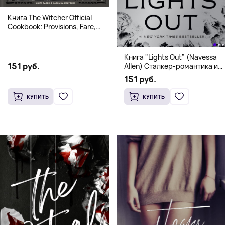
Книга The Witcher Official
Cookbook: Provisions, Fare,
and Culinary Tales from Travels
Across the Continent
Книга "Lights Out" (Navessa
151 руб.
Allen) Сталкер-романтика и
человек в маске (18+)
151 руб.
КУПИТЬ
КУПИТЬ