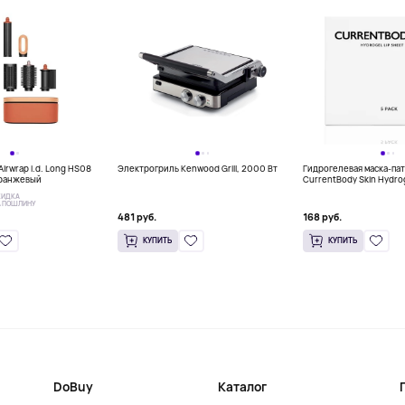
irwrap i.d. Long HS08
Электрогриль Kenwood Grill, 2000 Вт
Гидрогелевая маска-пат
 оранжевый
CurrentBody Skin Hydrog
штук
КИДКА
А ПОШЛИНУ
481 руб.
168 руб.
КУПИТЬ
КУПИТЬ
DoBuy
Каталог