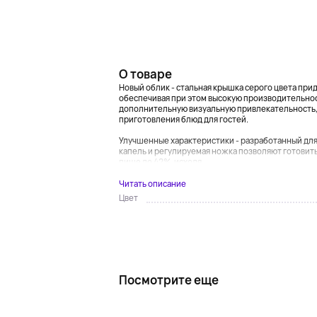
О товаре
Новый облик - стальная крышка серого цвета при
обеспечивая при этом высокую производительно
дополнительную визуальную привлекательность,
приготовления блюд для гостей.
Улучшенные характеристики - разработанный для
капель и регулируемая ножка позволяют готовить
пище до 42%, исходя...
Читать описание
Цвет
Посмотрите еще