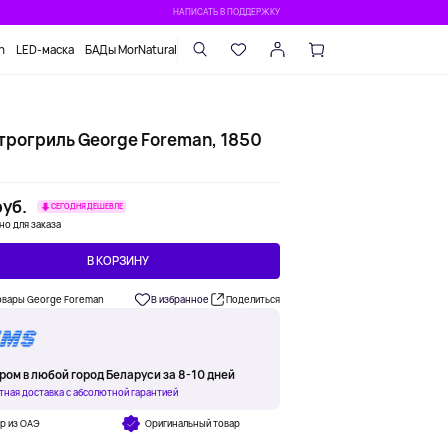
НАПИСАТЬ В ПОДДЕРЖКУ
n
LED-маска
БАДы MorNatural
трогриль George Foreman, 1850
уб.
СЕГОДНЯ ДЕШЕВЛЕ
но для заказа
В КОРЗИНУ
овары George Foreman
В избранное
Поделиться
ром в любой город Беларуси за 8-10 дней
тная доставка с абсолютной гарантией
р из ОАЭ
Оригинальный товар