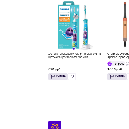
Детская звуковая электрическая зубная
Стайлер Dyson A
щетка Philips Sonicare for Kids
Apricot Topaz,
Connected, голубой
С
-41 руб.
Н
373 руб.
1 509 руб.
КУПИТЬ
КУПИТЬ