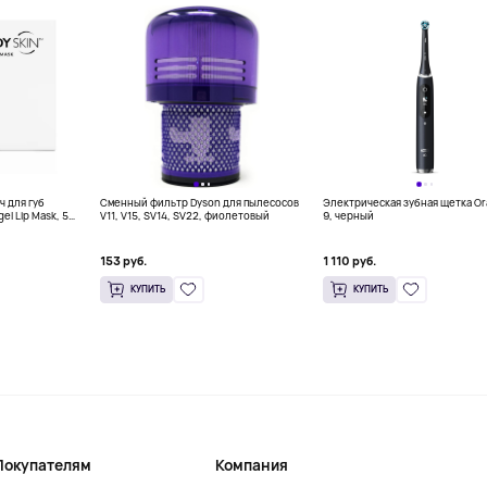
ч для губ
Сменный фильтр Dyson для пылесосов
Электрическая зубная щетка Ora
el Lip Mask, 5
V11, V15, SV14, SV22, фиолетовый
9, черный
153 руб.
1 110 руб.
КУПИТЬ
КУПИТЬ
Покупателям
Компания