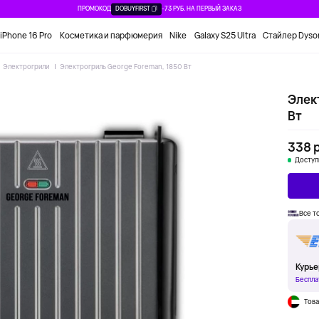
ПРОМОКОД
DOBUYFIRST
-73 РУБ. НА ПЕРВЫЙ ЗАКАЗ
iPhone 16 Pro
Косметика и парфюмерия
Nike
Galaxy S25 Ultra
Стайлер Dyso
Электрогрили
Электрогриль George Foreman, 1850 Вт
Элек
Вт
338 р
Доступ
Все т
Курье
Беспла
Това