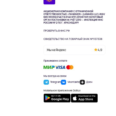
АКЦИОНЕРНАЯ КОМПАНИЯ С ОГРАНИЧЕННОЙ
ОТВЕТСТВЕННОСТЬЮ «ЛАНИАКЕЯ» (LANIAKEA LLC)
ИНН/
КИО 9909637467/63746 КПП 231087001
НАЛОГОВЫЙ
ОРГАН ПОСТАНОВКИ НА УЧЁТ 2310 — ИНСПЕКЦИЯ ФНС
РОССИИ № 2 ПО Г. КРАСНОДАРУ
ПРОВЕРИТЬ В ФНС РФ
СВИДЕТЕЛЬСТВО НА ТОВАРНЫЙ ЗНАК №1137338
Мы на Яндекс
4,9
Принимаем к оплате
Мы всегда на связи
Telegram
Vkontakte
Дзен
Мобильное приложение DoBuy