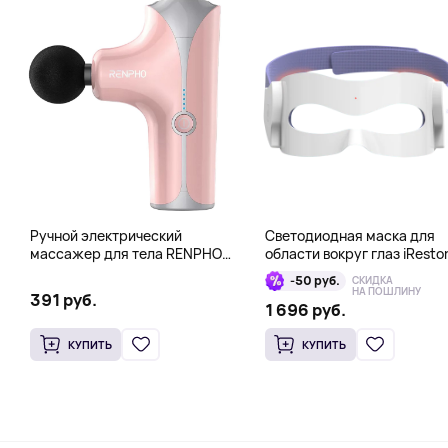
Ручной электрический
Светодиодная маска для
массажер для тела RENPHO
области вокруг глаз iResto
Mini Gun, розовый
Illumina LED Eye Mask
-50 руб.
СКИДКА
НА ПОШЛИНУ
391 руб.
1 696 руб.
КУПИТЬ
КУПИТЬ