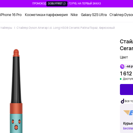
ПРОМОКОД
DOBUYFIRST
-73 РУБ. НА ПЕРВЫЙ ЗАКАЗ
iPhone 16 Pro
Косметика и парфюмерия
Nike
Galaxy S25 Ultra
Стайлер Dyso
Стайлеры
Стайлер Dyson Airwrap i.d. Long HS08 Ceramic Patina/Topaz, бирюзовый
Стайл
Cera
Цвет
-46 р
1 612
Доступ
Все т
Курье
Беспла