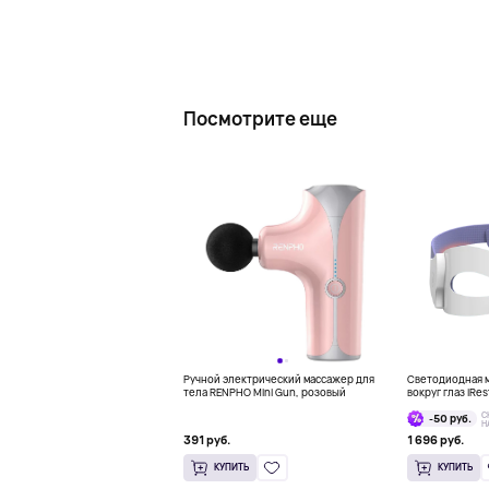
Посмотрите еще
Ручной электрический массажер для
Светодиодная м
тела RENPHO Mini Gun, розовый
вокруг глаз iRes
Mask
С
-50 руб.
Н
391 руб.
1 696 руб.
КУПИТЬ
КУПИТЬ