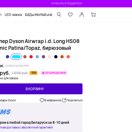
НАПИСАТЬ В ПОДДЕРЖКУ
n
LED-маска
БАДы MorNatural
ер Dyson Airwrap i.d. Long HS08
mic Patina/Topaz, бирюзовый
уб.
СКИДКА НА ПОШЛИНУ
 руб.
1 896 руб.
-15%
СЕГОДНЯ ДЕШЕВЛЕ
но для заказа
В КОРЗИНУ
овары Dyson
В избранное
Поделиться
ром в любой город Беларуси за 8-10 дней
тная доставка с абсолютной гарантией