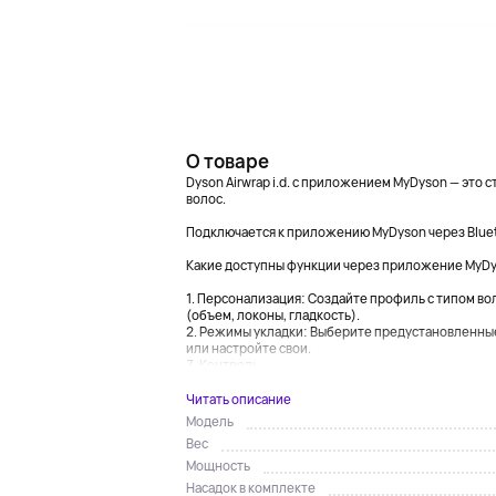
О товаре
Dyson Airwrap i.d. с приложением MyDyson — это
волос.
Подключается к приложению MyDyson через Bluet
Какие доступны функции через приложение MyDy
1. Персонализация: Создайте профиль с типом во
(объем, локоны, гладкость).
2. Режимы укладки: Выберите предустановленные
или настройте свои.
3. Контроль...
Читать описание
Модель
Вес
Мощность
Насадок в комплекте