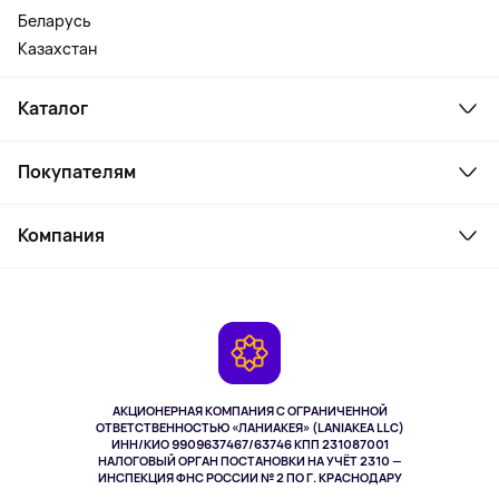
Беларусь
Казахстан
Каталог
Смартфоны и гаджеты
Покупателям
Ноутбуки, мониторы, VR
Товары для дома
Служба поддержки
Косметика и уход
Компания
Как заказать
Активный отдых
Оплата
О сервисе
Планшеты
Доставка
Контакты
Игровые консоли
Гарантия
Камеры
Возврат
TV и мультимедиа
Музыка и звук
АКЦИОНЕРНАЯ КОМПАНИЯ С ОГРАНИЧЕННОЙ
Спорт
ОТВЕТСТВЕННОСТЬЮ «ЛАНИАКЕЯ» (LANIAKEA LLC)
ИНН/КИО 9909637467/63746 КПП 231087001
Здоровье
НАЛОГОВЫЙ ОРГАН ПОСТАНОВКИ НА УЧЁТ 2310 —
Здоровье питомцев
ИНСПЕКЦИЯ ФНС РОССИИ № 2 ПО Г. КРАСНОДАРУ