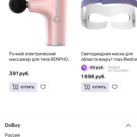
Ручной электрический
Светодиодная маска для
массажер для тела RENPHO
области вокруг глаз iResto
Mini Gun, розовый
Illumina LED Eye Mask
-50 руб.
СКИДКА
НА ПОШЛИНУ
391 руб.
1 696 руб.
КУПИТЬ
КУПИТЬ
DoBuy
Россия