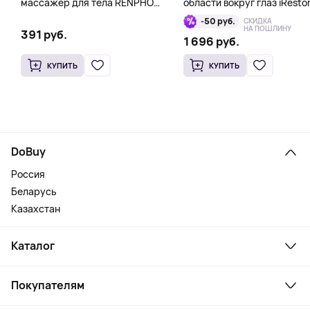
массажер для тела RENPHO
области вокруг глаз iResto
Mini Gun, розовый
Illumina LED Eye Mask
-50 руб.
СКИДКА
НА ПОШЛИНУ
391 руб.
1 696 руб.
КУПИТЬ
КУПИТЬ
DoBuy
Россия
Беларусь
Казахстан
Каталог
Смартфоны и гаджеты
Покупателям
Ноутбуки, мониторы, VR
Товары для дома
Служба поддержки