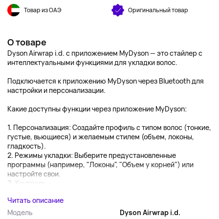
Товар из ОАЭ
Оригинальный товар
О товаре
Dyson Airwrap i.d. с приложением MyDyson — это стайлер с
интеллектуальными функциями для укладки волос.
Подключается к приложению MyDyson через Bluetooth для
настройки и персонализации.
Какие доступны функции через приложение MyDyson:
1. Персонализация: Создайте профиль с типом волос (тонкие,
густые, вьющиеся) и желаемым стилем (объем, локоны,
гладкость).
2. Режимы укладки: Выберите предустановленные
программы (например, "Локоны", "Объем у корней") или
настройте свои.
3. Контроль...
Читать описание
Модель
Dyson Airwrap i.d.