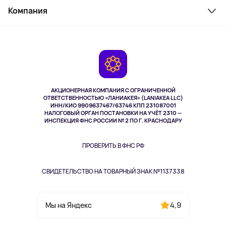
Косметика и уход
Компания
Как заказать
Активный отдых
Оплата
О сервисе
Планшеты
Доставка
Контакты
Игровые консоли
Гарантия
Камеры
Возврат
TV и мультимедиа
Музыка и звук
АКЦИОНЕРНАЯ КОМПАНИЯ С ОГРАНИЧЕННОЙ
Спорт
ОТВЕТСТВЕННОСТЬЮ «ЛАНИАКЕЯ» (LANIAKEA LLC)
ИНН/КИО 9909637467/63746 КПП 231087001
Здоровье
НАЛОГОВЫЙ ОРГАН ПОСТАНОВКИ НА УЧЁТ 2310 —
Здоровье питомцев
ИНСПЕКЦИЯ ФНС РОССИИ № 2 ПО Г. КРАСНОДАРУ
Книги
Одежда и аксессуары
ПРОВЕРИТЬ В ФНС РФ
СВИДЕТЕЛЬСТВО НА ТОВАРНЫЙ ЗНАК №1137338
4,9
Мы на Яндекс