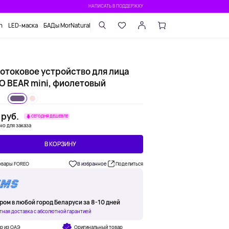
НАПИСАТЬ В ПОДДЕРЖКУ
n
LED-маска
БАДы MorNatural
отоковое устройство для лица
O BEAR mini, фиолетовый
 руб.
СЕГОДНЯ ДЕШЕВЛЕ
но для заказа
В КОРЗИНУ
овары FOREO
В избранное
Поделиться
ром в любой город Беларуси за 8-10 дней
тная доставка с абсолютной гарантией
р из ОАЭ
Оригинальный товар