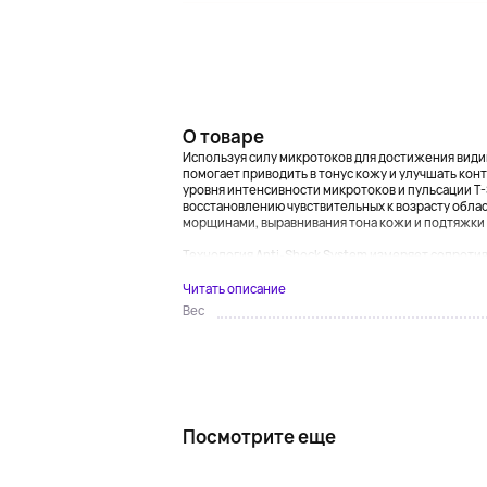
О товаре
Используя силу микротоков для достижения видим
помогает приводить в тонус кожу и улучшать конт
уровня интенсивности микротоков и пульсации T-
восстановлению чувствительных к возрасту облас
морщинами, выравнивания тона кожи и подтяжки 
Технология Anti-Shock System измеряет сопротив
Читать описание
Вес
Посмотрите еще