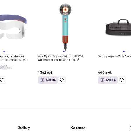
аска для области
Фен Dyson Supersonic Nural HD16
Электрогриль Tefal Pla
tore Illumina LED Eye
Ceramic Patina/Topaz, голубой
КИДКА
А ПОШЛИНУ
1 342 руб.
400 руб.
КУПИТЬ
КУПИТЬ
DoBuy
Каталог