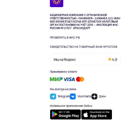
АКЦИОНЕРНАЯ КОМПАНИЯ С ОГРАНИЧЕННОЙ
ОТВЕТСТВЕННОСТЬЮ «ЛАНИАКЕЯ» (LANIAKEA LLC)
ИНН/
КИО 9909637467/63746 КПП 231087001
НАЛОГОВЫЙ
ОРГАН ПОСТАНОВКИ НА УЧЁТ 2310 — ИНСПЕКЦИЯ ФНС
РОССИИ № 2 ПО Г. КРАСНОДАРУ
ПРОВЕРИТЬ В ФНС РФ
СВИДЕТЕЛЬСТВО НА ТОВАРНЫЙ ЗНАК №1137338
Мы на Яндекс
4,9
Принимаем к оплате
Мы всегда на связи
Telegram
Vkontakte
Дзен
Мобильное приложение DoBuy