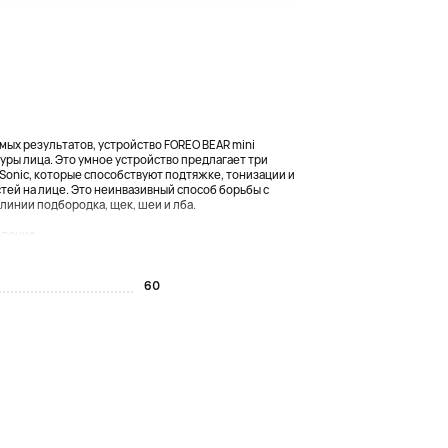
ых результатов, устройство FOREO BEAR mini
уры лица. Это умное устройство предлагает три
Sonic, которые способствуют подтяжке, тонизации и
тей на лице. Это неинвазивный способ борьбы с
линии подбородка, щек, шеи и лба.
ление...
60