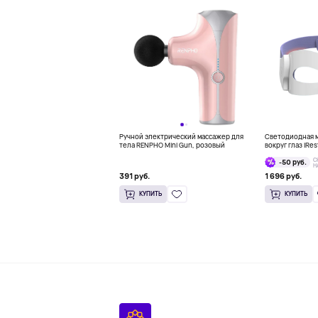
Ручной электрический массажер для
Светодиодная м
тела RENPHO Mini Gun, розовый
вокруг глаз iRes
Mask
С
-50 руб.
Н
391 руб.
1 696 руб.
КУПИТЬ
КУПИТЬ