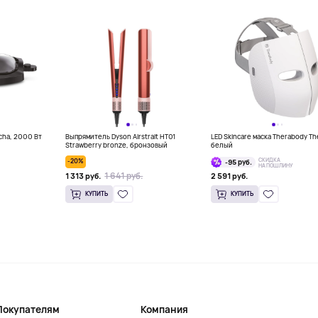
ncha, 2000 Вт
Выпрямитель Dyson Airstrait HT01
LED Skincare маска Therabody Th
Strawberry bronze, бронзовый
белый
СКИДКА
-20%
-95 руб.
НА ПОШЛИНУ
1 641 руб.
1 313 руб.
2 591 руб.
КУПИТЬ
КУПИТЬ
Покупателям
Компания