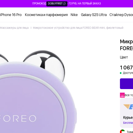
ПРОМОКОД
DOBUYFIRST
-73 РУБ. НА ПЕРВЫЙ ЗАКАЗ
iPhone 16 Pro
Косметика и парфюмерия
Nike
Galaxy S25 Ultra
Стайлер Dyso
Массажеры для лица
Микротоковое устройство для лица FOREO BEAR mini, фиолетовый
Микр
FORE
Цвет
1 067
Доступ
Все т
Курье
Беспла
Това