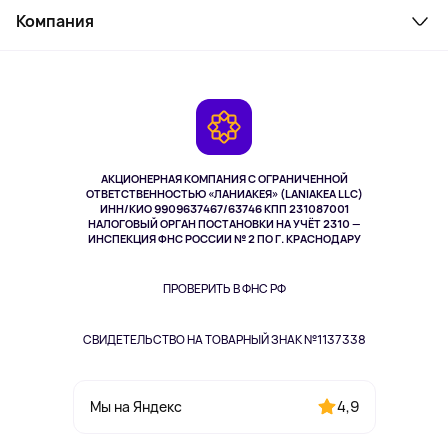
Косметика и уход
Компания
Как заказать
Активный отдых
Оплата
О сервисе
Планшеты
Доставка
Контакты
Игровые консоли
Гарантия
Камеры
Возврат
TV и мультимедиа
Музыка и звук
АКЦИОНЕРНАЯ КОМПАНИЯ С ОГРАНИЧЕННОЙ
Спорт
ОТВЕТСТВЕННОСТЬЮ «ЛАНИАКЕЯ» (LANIAKEA LLC)
ИНН/КИО 9909637467/63746 КПП 231087001
Здоровье
НАЛОГОВЫЙ ОРГАН ПОСТАНОВКИ НА УЧЁТ 2310 —
Здоровье питомцев
ИНСПЕКЦИЯ ФНС РОССИИ № 2 ПО Г. КРАСНОДАРУ
Книги
Одежда и аксессуары
ПРОВЕРИТЬ В ФНС РФ
СВИДЕТЕЛЬСТВО НА ТОВАРНЫЙ ЗНАК №1137338
4,9
Мы на Яндекс