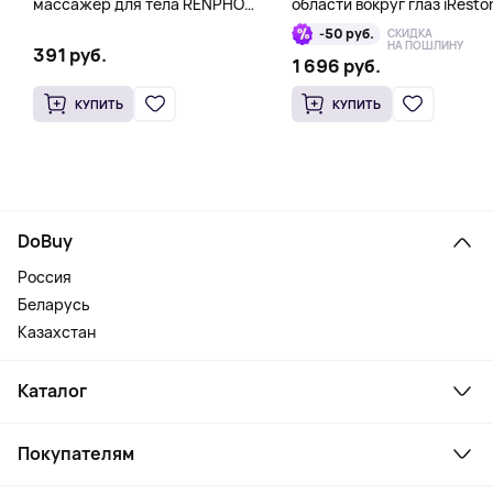
массажер для тела RENPHO
области вокруг глаз iResto
Mini Gun, розовый
Illumina LED Eye Mask
-50 руб.
СКИДКА
НА ПОШЛИНУ
391 руб.
1 696 руб.
КУПИТЬ
КУПИТЬ
DoBuy
Россия
Беларусь
Казахстан
Каталог
Смартфоны и гаджеты
Покупателям
Ноутбуки, мониторы, VR
Товары для дома
Служба поддержки