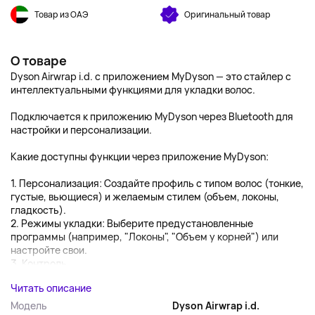
Товар из ОАЭ
Оригинальный товар
О товаре
Dyson Airwrap i.d. с приложением MyDyson — это стайлер с
интеллектуальными функциями для укладки волос.
Подключается к приложению MyDyson через Bluetooth для
настройки и персонализации.
Какие доступны функции через приложение MyDyson:
1. Персонализация: Создайте профиль с типом волос (тонкие,
густые, вьющиеся) и желаемым стилем (объем, локоны,
гладкость).
2. Режимы укладки: Выберите предустановленные
программы (например, "Локоны", "Объем у корней") или
настройте свои.
3. Контроль...
Читать описание
Модель
Dyson Airwrap i.d.