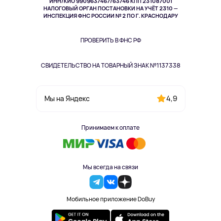
ИНН/КИО 9909637467/63746 КПП 231087001
Здоровье
НАЛОГОВЫЙ ОРГАН ПОСТАНОВКИ НА УЧЁТ 2310 —
Здоровье питомцев
ИНСПЕКЦИЯ ФНС РОССИИ № 2 ПО Г. КРАСНОДАРУ
Книги
Одежда и аксессуары
ПРОВЕРИТЬ В ФНС РФ
СВИДЕТЕЛЬСТВО НА ТОВАРНЫЙ ЗНАК №1137338
4,9
Мы на Яндекс
Принимаем к оплате
Мы всегда на связи
Мобильное приложение DoBuy