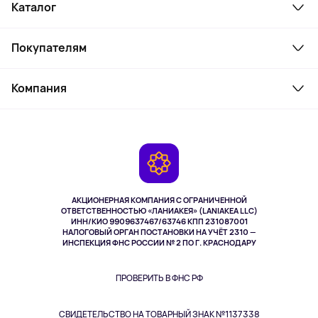
Каталог
Смартфоны и гаджеты
Покупателям
Ноутбуки, мониторы, VR
Товары для дома
Служба поддержки
Косметика и уход
Компания
Как заказать
Активный отдых
Оплата
О сервисе
Планшеты
Доставка
Контакты
Игровые консоли
Гарантия
Камеры
Возврат
TV и мультимедиа
Музыка и звук
АКЦИОНЕРНАЯ КОМПАНИЯ С ОГРАНИЧЕННОЙ
Спорт
ОТВЕТСТВЕННОСТЬЮ «ЛАНИАКЕЯ» (LANIAKEA LLC)
ИНН/КИО 9909637467/63746 КПП 231087001
Здоровье
НАЛОГОВЫЙ ОРГАН ПОСТАНОВКИ НА УЧЁТ 2310 —
Здоровье питомцев
ИНСПЕКЦИЯ ФНС РОССИИ № 2 ПО Г. КРАСНОДАРУ
Книги
Одежда и аксессуары
ПРОВЕРИТЬ В ФНС РФ
СВИДЕТЕЛЬСТВО НА ТОВАРНЫЙ ЗНАК №1137338