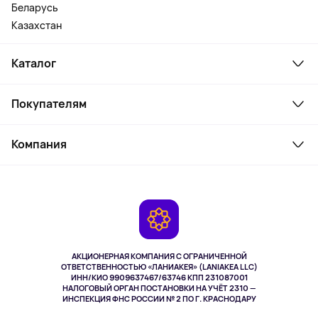
Беларусь
Казахстан
Каталог
Смартфоны и гаджеты
Покупателям
Ноутбуки, мониторы, VR
Товары для дома
Служба поддержки
Косметика и уход
Компания
Как заказать
Активный отдых
Оплата
О сервисе
Планшеты
Доставка
Контакты
Игровые консоли
Гарантия
Камеры
Возврат
TV и мультимедиа
Музыка и звук
АКЦИОНЕРНАЯ КОМПАНИЯ С ОГРАНИЧЕННОЙ
Спорт
ОТВЕТСТВЕННОСТЬЮ «ЛАНИАКЕЯ» (LANIAKEA LLC)
ИНН/КИО 9909637467/63746 КПП 231087001
Здоровье
НАЛОГОВЫЙ ОРГАН ПОСТАНОВКИ НА УЧЁТ 2310 —
Здоровье питомцев
ИНСПЕКЦИЯ ФНС РОССИИ № 2 ПО Г. КРАСНОДАРУ
Книги