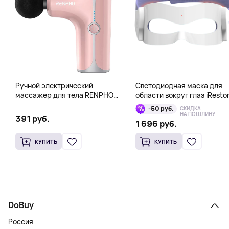
Ручной электрический
Светодиодная маска для
массажер для тела RENPHO
области вокруг глаз iResto
Mini Gun, розовый
Illumina LED Eye Mask
-50 руб.
СКИДКА
НА ПОШЛИНУ
391 руб.
1 696 руб.
КУПИТЬ
КУПИТЬ
DoBuy
Россия