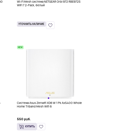
60
Wi-Fi Mesh система NETGEAR Orbi 972 RBE972S
WiFi 7 2-Pack, белый
УТОЧНИТЬ НАЛИЧИЕ
NEW
-
Система Asus Zenwifi XD6 W 1 Pk Ax5400 Whole
Home Triband Mesh Wifi 6
550 руб.
КУПИТЬ