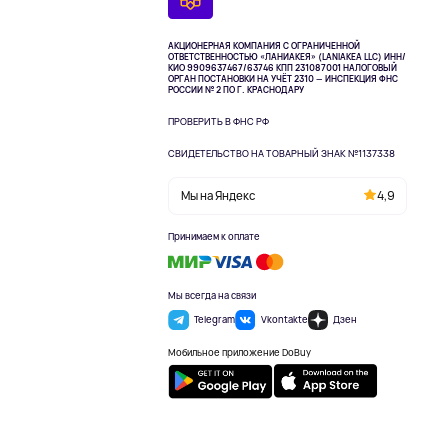
АКЦИОНЕРНАЯ КОМПАНИЯ С ОГРАНИЧЕННОЙ
ОТВЕТСТВЕННОСТЬЮ «ЛАНИАКЕЯ» (LANIAKEA LLC)
ИНН/
КИО 9909637467/63746 КПП 231087001
НАЛОГОВЫЙ
ОРГАН ПОСТАНОВКИ НА УЧЁТ 2310 — ИНСПЕКЦИЯ ФНС
РОССИИ № 2 ПО Г. КРАСНОДАРУ
ПРОВЕРИТЬ В ФНС РФ
СВИДЕТЕЛЬСТВО НА ТОВАРНЫЙ ЗНАК №1137338
Мы на Яндекс
4,9
Принимаем к оплате
Мы всегда на связи
Telegram
Vkontakte
Дзен
Мобильное приложение DoBuy