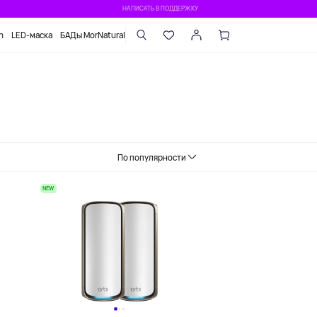
НАПИСАТЬ В ПОДДЕРЖКУ
n
LED-маска
БАДы MorNatural
По популярности
NEW