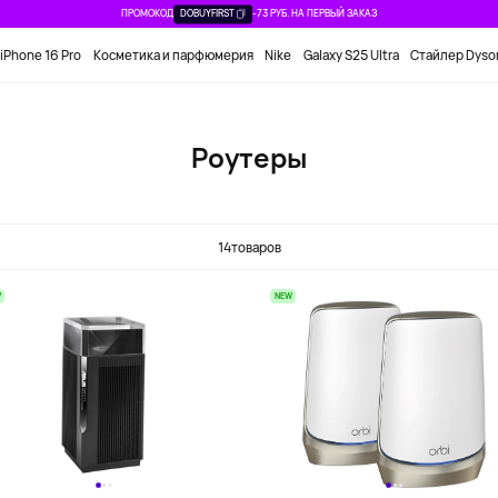
ПРОМОКОД
DOBUYFIRST
-73 РУБ. НА ПЕРВЫЙ ЗАКАЗ
iPhone 16 Pro
Косметика и парфюмерия
Nike
Galaxy S25 Ultra
Стайлер Dyso
Роутеры
14
товаров
W
NEW