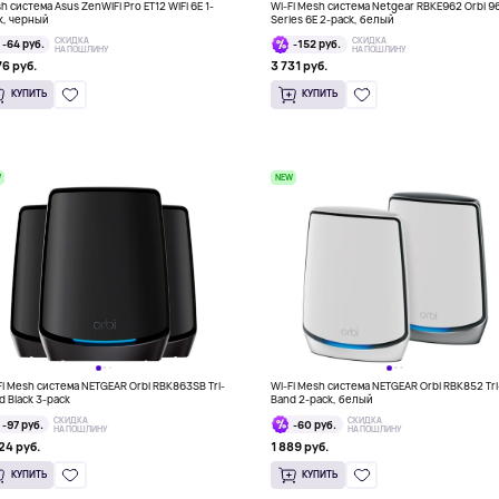
h система Asus ZenWiFi Pro ET12 WiFi 6E 1-
Wi-Fi Mesh система Netgear RBKE962 Orbi 9
k, черный
Series 6E 2-pack, белый
СКИДКА
СКИДКА
-64 руб.
-152 руб.
НА ПОШЛИНУ
НА ПОШЛИНУ
76 руб.
3 731 руб.
КУПИТЬ
КУПИТЬ
W
NEW
Fi Mesh система NETGEAR Orbi RBK863SB Tri-
Wi-Fi Mesh система NETGEAR Orbi RBK852 Tri
d Black 3-pack
Band 2-pack, белый
СКИДКА
СКИДКА
-97 руб.
-60 руб.
НА ПОШЛИНУ
НА ПОШЛИНУ
24 руб.
1 889 руб.
КУПИТЬ
КУПИТЬ