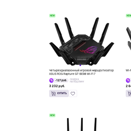
NEW
NE
Четырехдиапазонный игровой маршрутизатор
Wi-
ASUS ROG Rapture GT-BE98 Wi-Fi 7
СКИДКА
-127 руб.
НА ПОШЛИНУ
3 232 руб.
2 6
КУПИТЬ
NEW