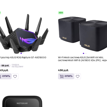
W
NEW
Fi роутер ASUS ROG Rapture GT-AXE16000
Wi-Fi Mesh система ASUS ZenWiFi AX Mini,
система Mesh WiFi 6 (AX1800 XD4 2PK), че
СКИДКА
-98 руб.
НА ПОШЛИНУ
49 руб.
496 руб.
КУПИТЬ
КУПИТЬ