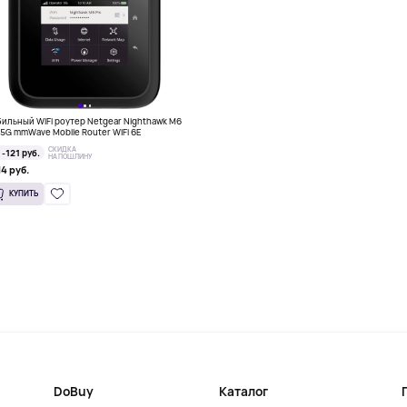
ильный WiFi роутер Netgear Nighthawk M6
 5G mmWave Mobile Router WiFi 6E
СКИДКА
-121 руб.
НА ПОШЛИНУ
14 руб.
КУПИТЬ
DoBuy
Каталог