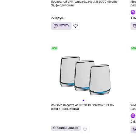
Проводной VPN-шлюз GL.iNet MT5000 (Brume
Mes
3), фиолетовый
pac
779 руб.
1 9
КУПИТЬ
NEW
NE
Wi-Fi Mesh система NETGEAR Orbi RBK853 Tri-
Wi-
Band 3-pack, белый
Ban
2 6
УТОЧНИТЬ НАЛИЧИЕ