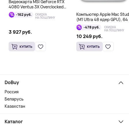
Видеокарта MSI GeForce RTX
4080 Ventus 3X Overclocked
16GB DDR6X
Компьютер Apple Mac Stud
-162 руб.
СКИДКА
НА ПОШЛИНУ
(M1 Ultra 48 ядер GPU), 64 
1 Тб
-478 руб.
СКИДКА
НА ПОШЛИНУ
3 927 руб.
10 249 руб.
КУПИТЬ
КУПИТЬ
DoBuy
Россия
Беларусь
Казахстан
Каталог