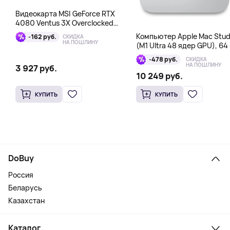
Видеокарта MSI GeForce RTX
4080 Ventus 3X Overclocked
16GB DDR6X
Компьютер Apple Mac Stud
-162 руб.
СКИДКА
НА ПОШЛИНУ
(M1 Ultra 48 ядер GPU), 64 
1 Тб
-478 руб.
СКИДКА
НА ПОШЛИНУ
3 927 руб.
10 249 руб.
КУПИТЬ
КУПИТЬ
DoBuy
Россия
Беларусь
Казахстан
Каталог