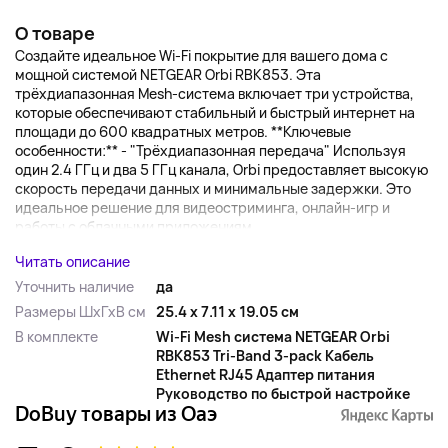
О товаре
Создайте идеальное Wi-Fi покрытие для вашего дома с
мощной системой NETGEAR Orbi RBK853. Эта
трёхдиапазонная Mesh-система включает три устройства,
которые обеспечивают стабильный и быстрый интернет на
площади до 600 квадратных метров. **Ключевые
особенности:** - "Трёхдиапазонная передача" Используя
один 2.4 ГГц и два 5 ГГц канала, Orbi предоставляет высокую
скорость передачи данных и минимальные задержки. Это
идеальное решение для видеостриминга, онлайн-игр и
работы с облачными приложениям...
Читать описание
Уточнить наличие
да
Размеры ШхГхВ см
25.4 x 7.11 x 19.05 см
В комплекте
Wi-Fi Mesh система NETGEAR Orbi
RBK853 Tri-Band 3-pack Кабель
Ethernet RJ45 Адаптер питания
Руководство по быстрой настройке