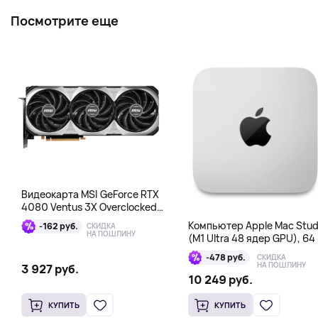
Посмотрите еще
Видеокарта MSI GeForce RTX
4080 Ventus 3X Overclocked
16GB DDR6X
Компьютер Apple Mac Stud
-162 руб.
СКИДКА
НА ПОШЛИНУ
(M1 Ultra 48 ядер GPU), 64 
1 Тб
-478 руб.
СКИДКА
НА ПОШЛИНУ
3 927 руб.
10 249 руб.
КУПИТЬ
КУПИТЬ