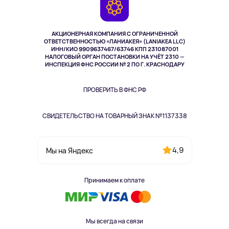
Камеры
Возврат
TV и мультимедиа
Музыка и звук
АКЦИОНЕРНАЯ КОМПАНИЯ С ОГРАНИЧЕННОЙ
Спорт
ОТВЕТСТВЕННОСТЬЮ «ЛАНИАКЕЯ» (LANIAKEA LLC)
ИНН/КИО 9909637467/63746 КПП 231087001
Здоровье
НАЛОГОВЫЙ ОРГАН ПОСТАНОВКИ НА УЧЁТ 2310 —
Здоровье питомцев
ИНСПЕКЦИЯ ФНС РОССИИ № 2 ПО Г. КРАСНОДАРУ
Книги
Одежда и аксессуары
ПРОВЕРИТЬ В ФНС РФ
СВИДЕТЕЛЬСТВО НА ТОВАРНЫЙ ЗНАК №1137338
4,9
Мы на Яндекс
Принимаем к оплате
Мы всегда на связи