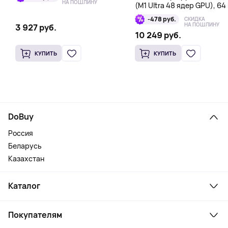
НА ПОШЛИНУ
(M1 Ultra 48 ядер GPU), 64 
1 Тб
-478 руб.
СКИДКА
НА ПОШЛИНУ
3 927 руб.
10 249 руб.
КУПИТЬ
КУПИТЬ
DoBuy
Россия
Беларусь
Казахстан
Каталог
Смартфоны и гаджеты
Покупателям
Ноутбуки, мониторы, VR
Товары для дома