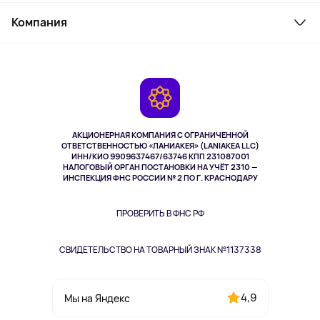
Служба поддержки
Косметика и уход
Компания
Как заказать
Активный отдых
Оплата
О сервисе
Планшеты
Доставка
Контакты
Игровые консоли
Гарантия
Камеры
Возврат
TV и мультимедиа
Музыка и звук
АКЦИОНЕРНАЯ КОМПАНИЯ С ОГРАНИЧЕННОЙ
Спорт
ОТВЕТСТВЕННОСТЬЮ «ЛАНИАКЕЯ» (LANIAKEA LLC)
ИНН/КИО 9909637467/63746 КПП 231087001
Здоровье
НАЛОГОВЫЙ ОРГАН ПОСТАНОВКИ НА УЧЁТ 2310 —
Здоровье питомцев
ИНСПЕКЦИЯ ФНС РОССИИ № 2 ПО Г. КРАСНОДАРУ
Книги
Одежда и аксессуары
ПРОВЕРИТЬ В ФНС РФ
СВИДЕТЕЛЬСТВО НА ТОВАРНЫЙ ЗНАК №1137338
4,9
Мы на Яндекс