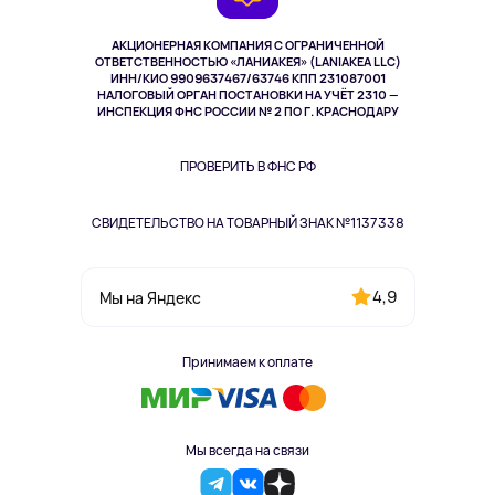
TV и мультимедиа
Музыка и звук
АКЦИОНЕРНАЯ КОМПАНИЯ С ОГРАНИЧЕННОЙ
Спорт
ОТВЕТСТВЕННОСТЬЮ «ЛАНИАКЕЯ» (LANIAKEA LLC)
ИНН/КИО 9909637467/63746 КПП 231087001
Здоровье
НАЛОГОВЫЙ ОРГАН ПОСТАНОВКИ НА УЧЁТ 2310 —
Здоровье питомцев
ИНСПЕКЦИЯ ФНС РОССИИ № 2 ПО Г. КРАСНОДАРУ
Книги
Одежда и аксессуары
ПРОВЕРИТЬ В ФНС РФ
СВИДЕТЕЛЬСТВО НА ТОВАРНЫЙ ЗНАК №1137338
4,9
Мы на Яндекс
Принимаем к оплате
Мы всегда на связи