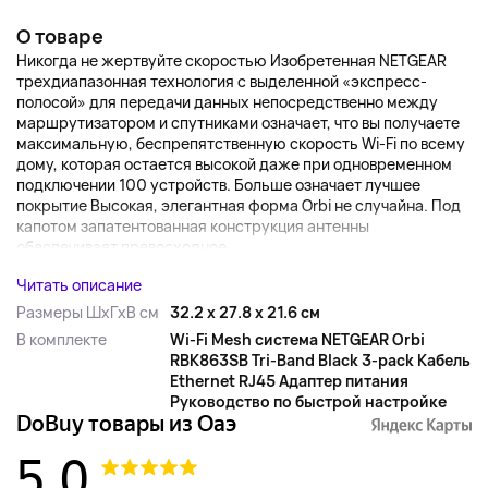
О товаре
Никогда не жертвуйте скоростью Изобретенная NETGEAR
трехдиапазонная технология с выделенной «экспресс-
полосой» для передачи данных непосредственно между
маршрутизатором и спутниками означает, что вы получаете
максимальную, беспрепятственную скорость Wi-Fi по всему
дому, которая остается высокой даже при одновременном
подключении 100 устройств. Больше означает лучшее
покрытие Высокая, элегантная форма Orbi не случайна. Под
капотом запатентованная конструкция антенны
обеспечивает превосходное...
Читать описание
Размеры ШхГхВ см
32.2 x 27.8 x 21.6 см
В комплекте
Wi-Fi Mesh система NETGEAR Orbi
RBK863SB Tri-Band Black 3-pack Кабель
Ethernet RJ45 Адаптер питания
Руководство по быстрой настройке