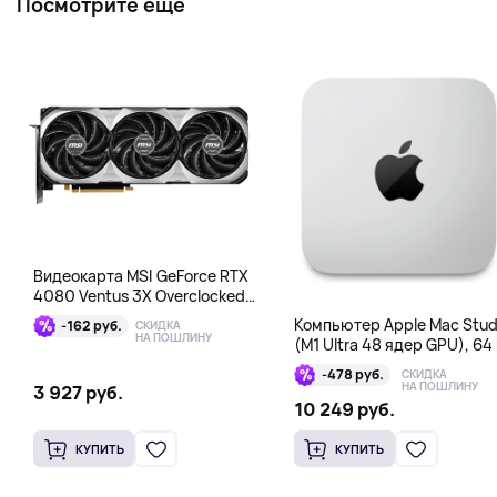
Посмотрите еще
Видеокарта MSI GeForce RTX
4080 Ventus 3X Overclocked
16GB DDR6X
Компьютер Apple Mac Stud
-162 руб.
СКИДКА
НА ПОШЛИНУ
(M1 Ultra 48 ядер GPU), 64 
1 Тб
-478 руб.
СКИДКА
НА ПОШЛИНУ
3 927 руб.
10 249 руб.
КУПИТЬ
КУПИТЬ