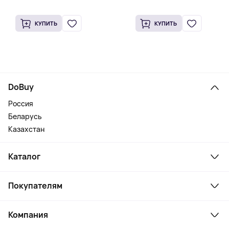
КУПИТЬ
КУПИТЬ
DoBuy
Россия
Беларусь
Казахстан
Каталог
Смартфоны и гаджеты
Покупателям
Ноутбуки, мониторы, VR
Товары для дома
Служба поддержки
Косметика и уход
Компания
Как заказать
Активный отдых
Оплата