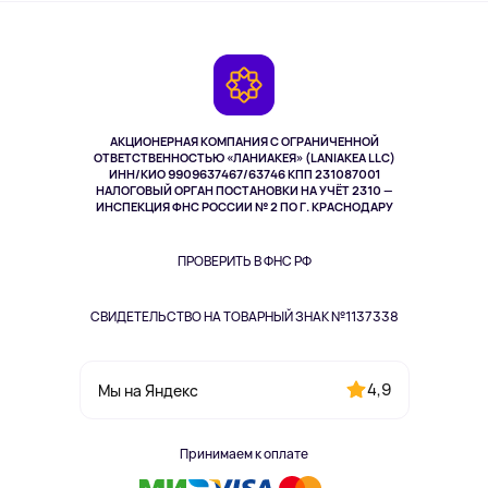
О сервисе
Планшеты
Доставка
Контакты
Игровые консоли
Гарантия
Камеры
Возврат
TV и мультимедиа
Музыка и звук
АКЦИОНЕРНАЯ КОМПАНИЯ С ОГРАНИЧЕННОЙ
Спорт
ОТВЕТСТВЕННОСТЬЮ «ЛАНИАКЕЯ» (LANIAKEA LLC)
ИНН/КИО 9909637467/63746 КПП 231087001
Здоровье
НАЛОГОВЫЙ ОРГАН ПОСТАНОВКИ НА УЧЁТ 2310 —
Здоровье питомцев
ИНСПЕКЦИЯ ФНС РОССИИ № 2 ПО Г. КРАСНОДАРУ
Книги
Одежда и аксессуары
ПРОВЕРИТЬ В ФНС РФ
СВИДЕТЕЛЬСТВО НА ТОВАРНЫЙ ЗНАК №1137338
4,9
Мы на Яндекс
Принимаем к оплате