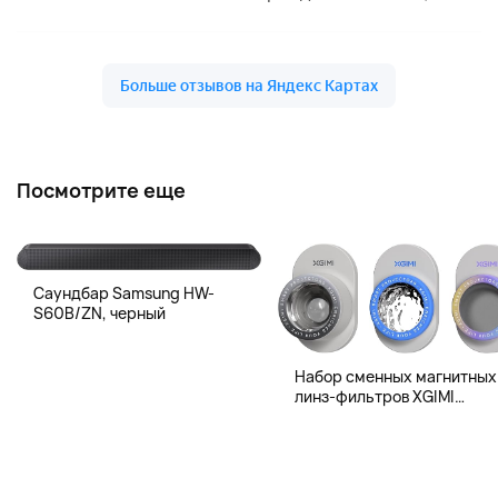
Посмотрите еще
Саундбар Samsung HW-
S60B/ZN, черный
Набор сменных магнитных
линз-фильтров XGIMI
Magnetic Creative Filter для
XGIMI MoGo 4 и MoGo 4 Lase
3 шт