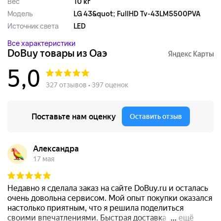
Вес
10 кг
Модель
LG 43&quot; FullHD Tv-43LM5500PVA
Источник света
LED
Все характеристики