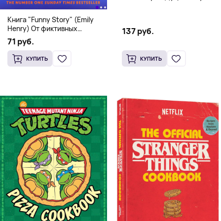
Doo! and the Attack of the
Scooby Snacks), Твердый
Книга "Funny Story" (Emily
переплет
Henry) От фиктивных
137 руб.
свиданий к реальной любви
71 руб.
КУПИТЬ
КУПИТЬ