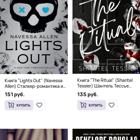
Книга "The Ritual" (Shantel
Книга "Lights Out" (Navessa
Tessier) Шантель Тессье
Allen) Сталкер-романтика и
Экстремальный дарк-
человек в маске (18+)
135 руб.
151 руб.
романс бестселлер (18+)
КУПИТЬ
КУПИТЬ