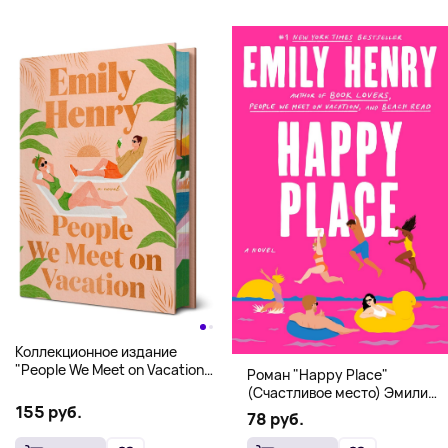
Коллекционное издание
"People We Meet on Vacation"
Роман "Happy Place"
(Эмили Генри) Deluxe
(Счастливое место) Эмили
Hardcover
155 руб.
Генри | Твердый переплет
78 руб.