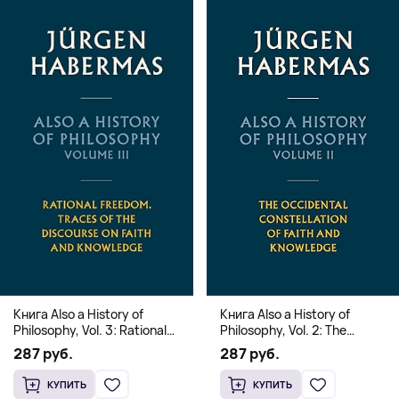
Книга Also a History of
Книга Also a History of
Philosophy, Vol. 3: Rational
Philosophy, Vol. 2: The
Freedom. Traces of the
Occidental Constellation of
287 руб.
287 руб.
Discourse on Faith and
Faith and Knowledge
Knowledge (Твердый
(Твердый переплет)
КУПИТЬ
КУПИТЬ
переплет)