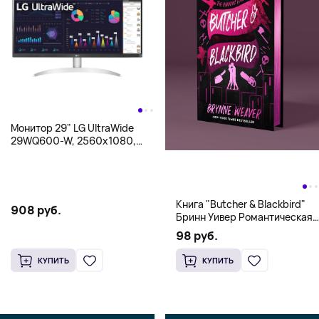
Монитор 29" LG UltraWide
29WQ600-W, 2560x1080,
IPS, белый
Книга "Butcher & Blackbird"
908 руб.
Бринн Уивер Романтическая
комедия о серийных убийцах
98 руб.
(18+)
КУПИТЬ
КУПИТЬ