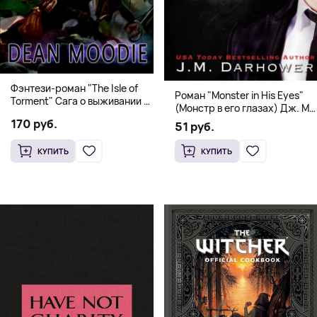
Фэнтези-роман "The Isle of
Роман "Monster in His Eyes"
Torment" Сага о выживании и
(Монстр в его глазах) Дж. М.
магии
Дарховер | Mafia Romance
170 руб.
51 руб.
18+
КУПИТЬ
КУПИТЬ