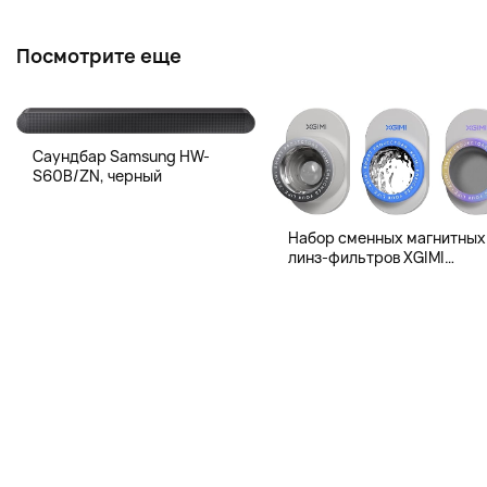
Посмотрите еще
Саундбар Samsung HW-
S60B/ZN, черный
Набор сменных магнитных
линз-фильтров XGIMI
Magnetic Creative Filter для
XGIMI MoGo 4 и MoGo 4 Lase
3 шт