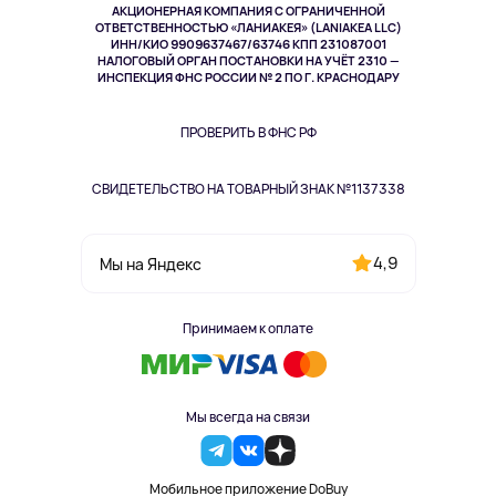
АКЦИОНЕРНАЯ КОМПАНИЯ С ОГРАНИЧЕННОЙ
Спорт
ОТВЕТСТВЕННОСТЬЮ «ЛАНИАКЕЯ» (LANIAKEA LLC)
ИНН/КИО 9909637467/63746 КПП 231087001
Здоровье
НАЛОГОВЫЙ ОРГАН ПОСТАНОВКИ НА УЧЁТ 2310 —
Здоровье питомцев
ИНСПЕКЦИЯ ФНС РОССИИ № 2 ПО Г. КРАСНОДАРУ
Книги
Одежда и аксессуары
ПРОВЕРИТЬ В ФНС РФ
СВИДЕТЕЛЬСТВО НА ТОВАРНЫЙ ЗНАК №1137338
4,9
Мы на Яндекс
Принимаем к оплате
Мы всегда на связи
Мобильное приложение DoBuy