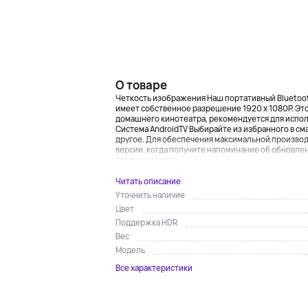
О товаре
Четкость изображения Наш портативный Bluetoo
имеет собственное разрешение 1920 x 1080P. Эт
домашнего кинотеатра, рекомендуется для испол
Система AndroidTV Выбирайте из избранного в сма
другое. Для обеспечения максимальной произво
версии, когда получите напоминание об обновле
Автоматическая...
Читать описание
Уточнить наличие
Цвет
Поддержка HDR
Вес
Модель
Все характеристики