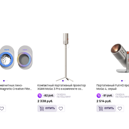
магнитных линз-
Компактный портативный проектор
Портативный Full HD пр
Magnetic Creative Filter
XGIMI MoGo 3 Pro в комплекте со
MoGo 4, серый
4 и MoGo 4 Laser, 3 шт
штативом-аккумулятором XGIMI
СКИДКА
СКИДКА
-82 руб.
-91 руб.
PowerBase Stand
НА ПОШЛИНУ
НА ПОШЛИН
2 338 руб.
2 514 руб.
КУПИТЬ
КУПИТЬ