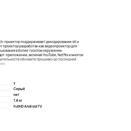
th-проектор поддерживает декодирование 4K и
от проектор разработан как видеопроектор для
ьзования в более тусклом окружении.
рт-приложении, включая YouTube, Netflix и многое
дительности обновите прошивку до последней
нии.
y
Серый
нет
1.8 кг
FullHD Android TV