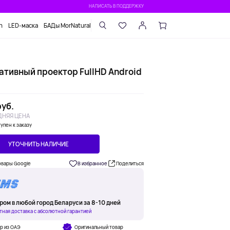
НАПИСАТЬ В ПОДДЕРЖКУ
n
LED-маска
БАДы MorNatural
ативный проектор FullHD Android
уб.
НЯЯ ЦЕНА
упен к заказу
УТОЧНИТЬ НАЛИЧИЕ
овары Google
В избранное
Поделиться
ром в любой город Беларуси за 8-10 дней
тная доставка с абсолютной гарантией
р из ОАЭ
Оригинальный товар