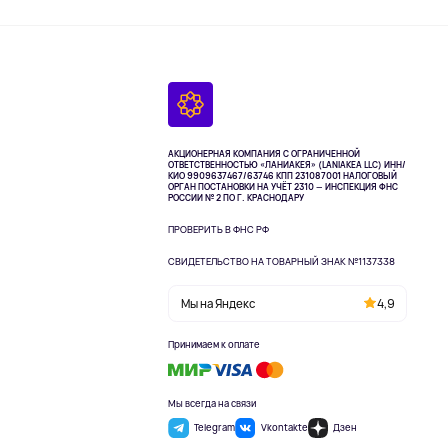
АКЦИОНЕРНАЯ КОМПАНИЯ С ОГРАНИЧЕННОЙ
ОТВЕТСТВЕННОСТЬЮ «ЛАНИАКЕЯ» (LANIAKEA LLC)
ИНН/
КИО 9909637467/63746 КПП 231087001
НАЛОГОВЫЙ
ОРГАН ПОСТАНОВКИ НА УЧЁТ 2310 — ИНСПЕКЦИЯ ФНС
РОССИИ № 2 ПО Г. КРАСНОДАРУ
ПРОВЕРИТЬ В ФНС РФ
СВИДЕТЕЛЬСТВО НА ТОВАРНЫЙ ЗНАК №1137338
Мы на Яндекс
4,9
Принимаем к оплате
Мы всегда на связи
Telegram
Vkontakte
Дзен