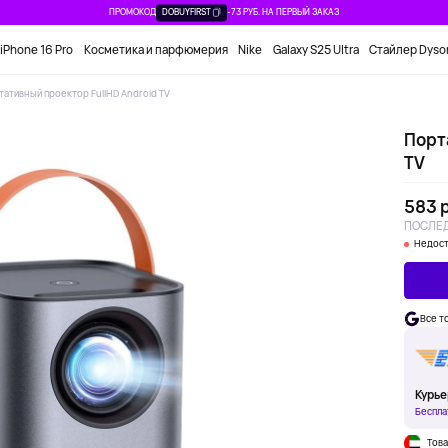
ПРОМОКОД
DOBUYFIRST
-73 РУБ. НА ПЕРВЫЙ ЗАКАЗ
iPhone 16 Pro
Косметика и парфюмерия
Nike
Galaxy S25 Ultra
Стайлер Dyso
тативный проектор FullHD Android TV
Порт
TV
583 р
ПОСЛЕД
Недост
Все т
Курье
Беспла
Това