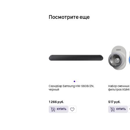
Посмотрите еще
Саундбар Samsung HW-S60B/ZN,
Набор сменных 
черный
фильтров XGIMI 
для XGIMI MoGo 
1 266 руб.
517 руб.
КУПИТЬ
КУПИТЬ