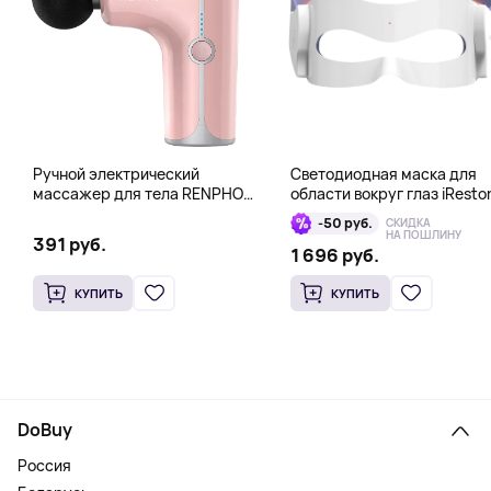
Ручной электрический
Светодиодная маска для
массажер для тела RENPHO
области вокруг глаз iResto
Mini Gun, розовый
Illumina LED Eye Mask
-50 руб.
СКИДКА
НА ПОШЛИНУ
391 руб.
1 696 руб.
КУПИТЬ
КУПИТЬ
DoBuy
Россия