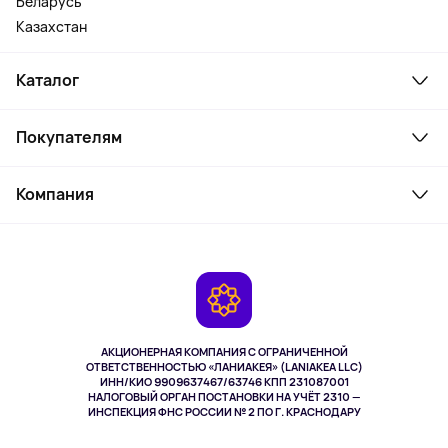
Беларусь
Казахстан
Каталог
Смартфоны и гаджеты
Покупателям
Ноутбуки, мониторы, VR
Товары для дома
Служба поддержки
Косметика и уход
Компания
Как заказать
Активный отдых
Оплата
О сервисе
Планшеты
Доставка
Контакты
Игровые консоли
Гарантия
Камеры
Возврат
TV и мультимедиа
Музыка и звук
АКЦИОНЕРНАЯ КОМПАНИЯ С ОГРАНИЧЕННОЙ
Спорт
ОТВЕТСТВЕННОСТЬЮ «ЛАНИАКЕЯ» (LANIAKEA LLC)
ИНН/КИО 9909637467/63746 КПП 231087001
Здоровье
НАЛОГОВЫЙ ОРГАН ПОСТАНОВКИ НА УЧЁТ 2310 —
Здоровье питомцев
ИНСПЕКЦИЯ ФНС РОССИИ № 2 ПО Г. КРАСНОДАРУ
Книги