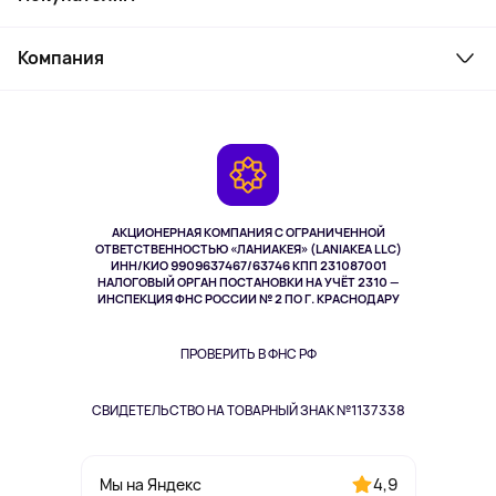
Товары для дома
Служба поддержки
Косметика и уход
Компания
Как заказать
Активный отдых
Оплата
О сервисе
Планшеты
Доставка
Контакты
Игровые консоли
Гарантия
Камеры
Возврат
TV и мультимедиа
Музыка и звук
АКЦИОНЕРНАЯ КОМПАНИЯ С ОГРАНИЧЕННОЙ
Спорт
ОТВЕТСТВЕННОСТЬЮ «ЛАНИАКЕЯ» (LANIAKEA LLC)
ИНН/КИО 9909637467/63746 КПП 231087001
Здоровье
НАЛОГОВЫЙ ОРГАН ПОСТАНОВКИ НА УЧЁТ 2310 —
Здоровье питомцев
ИНСПЕКЦИЯ ФНС РОССИИ № 2 ПО Г. КРАСНОДАРУ
Книги
Одежда и аксессуары
ПРОВЕРИТЬ В ФНС РФ
СВИДЕТЕЛЬСТВО НА ТОВАРНЫЙ ЗНАК №1137338
4,9
Мы на Яндекс