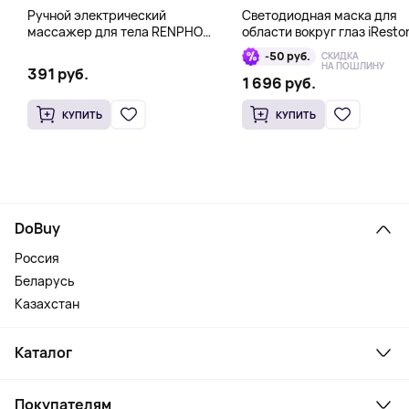
Ручной электрический
Светодиодная маска для
массажер для тела RENPHO
области вокруг глаз iResto
Mini Gun, розовый
Illumina LED Eye Mask
-50 руб.
СКИДКА
НА ПОШЛИНУ
391 руб.
1 696 руб.
КУПИТЬ
КУПИТЬ
DoBuy
Россия
Беларусь
Казахстан
Каталог
Смартфоны и гаджеты
Покупателям
Ноутбуки, мониторы, VR