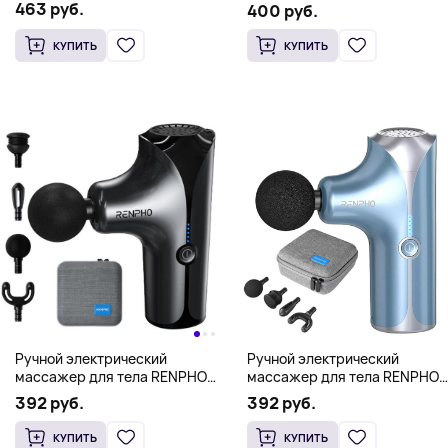
463 руб.
400 руб.
КУПИТЬ
КУПИТЬ
Ручной электрический
Ручной электрический
массажер для тела RENPHO
массажер для тела RENPHO
Mini Gun, черный
Mini Gun, голубой
392 руб.
392 руб.
КУПИТЬ
КУПИТЬ