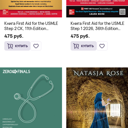
Книга First Aid for the USMLE
Книга First Aid for the USMLE
Step 2 CK, 11th Edition
Step 1 2026, 36th Edition
(Мягкий переплет,
(Мягкий переплет,
475 руб.
475 руб.
Английский язык)
Английский язык)
КУПИТЬ
КУПИТЬ