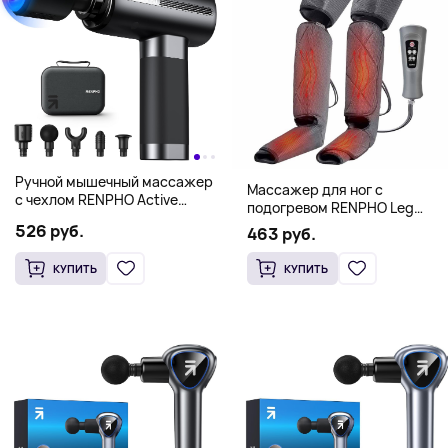
Ручной мышечный массажер
Массажер для ног с
с чехлом RENPHO Active
подогревом RENPHO Leg
Thermacool, черный
Massager Premium, серый
526 руб.
463 руб.
КУПИТЬ
КУПИТЬ