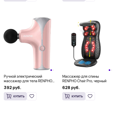
Ручной электрический
Массажер для спины
массажер для тела RENPHO
RENPHO Chair Pro, черный
Mini Gun, розовый
392 руб.
628 руб.
КУПИТЬ
КУПИТЬ