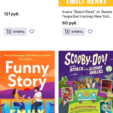
Книга "Beach Read" от Эмили
121 руб.
Генри Бестселлер New York
Times
60 руб.
КУПИТЬ
КУПИТЬ