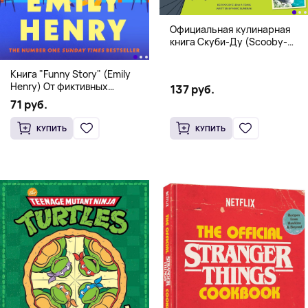
Официальная кулинарная
книга Скуби-Ду (Scooby-
Doo! and the Attack of the
Scooby Snacks), Твердый
Книга "Funny Story" (Emily
переплет
Henry) От фиктивных
137 руб.
свиданий к реальной любви
71 руб.
КУПИТЬ
КУПИТЬ