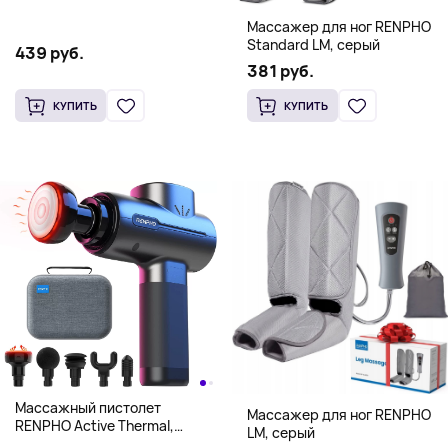
RENPHO Active, черный
Массажер для ног RENPHO
Standard LM, серый
439 руб.
381 руб.
КУПИТЬ
КУПИТЬ
Массажный пистолет
Массажер для ног RENPHO
RENPHO Active Thermal,
LM, серый
черный