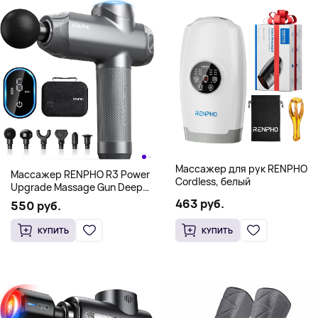
Массажер для рук RENPHO
Массажер RENPHO R3 Power
Cordless, белый
Upgrade Massage Gun Deep
Tissue, серый
463 руб.
550 руб.
КУПИТЬ
КУПИТЬ