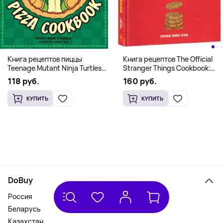
Книга рецептов The Official
Книга рецептов пиццы
Stranger Things Cookbook:
Teenage Mutant Ninja Turtles
Recipes from Hawkins and
Pizza Cookbook (На
160 руб.
118 руб.
Beyond (На английском)
английском)
КУПИТЬ
КУПИТЬ
DoBuy
Россия
Беларусь
Казахстан