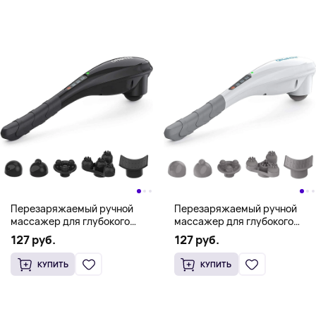
Перезаряжаемый ручной
Перезаряжаемый ручной
массажер для глубокого
массажер для глубокого
массажа мышц RENPHO,
массажа мышц RENPHO,
127 руб.
127 руб.
черный
белый
КУПИТЬ
КУПИТЬ