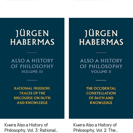
Книга Also a History of
Книга Also a History of
Philosophy, Vol. 3: Rational
Philosophy, Vol. 2: The