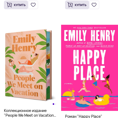
КУПИТЬ
КУПИТЬ
Коллекционное издание
"People We Meet on Vacation"
Роман "Happy Place"