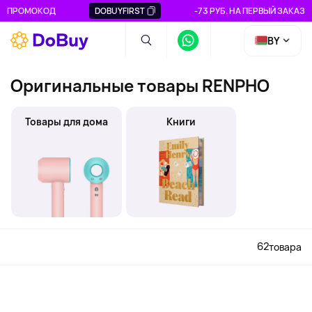
ПРОМОКОД
DOBUYFIRST
-73 РУБ. НА ПЕРВЫЙ ЗАКАЗ
BY
Оригинальные товары RENPHO
Товары для дома
Книги
62
товара