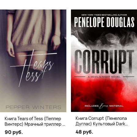
Книга Corrupt (Пенелопа
Книга Tears of Tess (Пеппер
Дуглас) Культовый Dark
Винтерс) Мрачный триллер о
Romance бестселлер (18+)
выживании и страсти (18+)
48 руб.
90 руб.