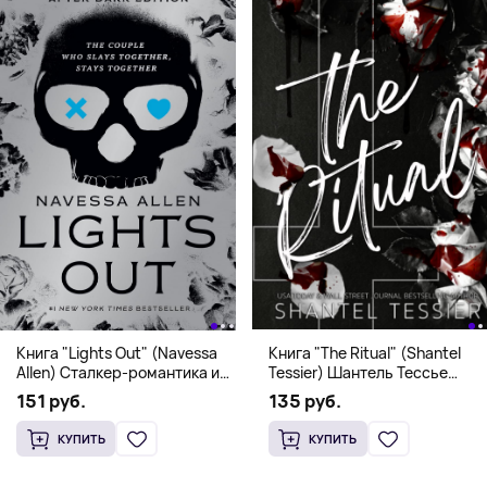
Книга "The Ritual" (Shantel
Книга "Lights Out" (Navessa
Tessier) Шантель Тессье
Allen) Сталкер-романтика и
Экстремальный дарк-
человек в маске (18+)
135 руб.
151 руб.
романс бестселлер (18+)
КУПИТЬ
КУПИТЬ