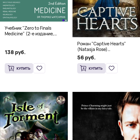
Учебник "Zero to Finals
Medicine" (2-е издание,
Мягкая обложка) Dr. Thomas
Роман "Captive Hearts"
Watchman
(Natasja Rose)
138 руб.
Романтическое фэнтези
56 руб.
КУПИТЬ
КУПИТЬ