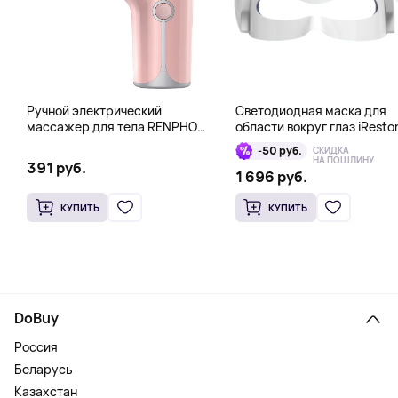
Ручной электрический
Светодиодная маска для
массажер для тела RENPHO
области вокруг глаз iResto
Mini Gun, розовый
Illumina LED Eye Mask
-50 руб.
СКИДКА
НА ПОШЛИНУ
391 руб.
1 696 руб.
КУПИТЬ
КУПИТЬ
DoBuy
Россия
Беларусь
Казахстан