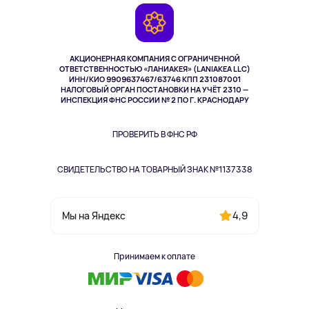
Гарантия
Камеры
Возврат
TV и мультимедиа
Музыка и звук
АКЦИОНЕРНАЯ КОМПАНИЯ С ОГРАНИЧЕННОЙ
Спорт
ОТВЕТСТВЕННОСТЬЮ «ЛАНИАКЕЯ» (LANIAKEA LLC)
ИНН/КИО 9909637467/63746 КПП 231087001
Здоровье
НАЛОГОВЫЙ ОРГАН ПОСТАНОВКИ НА УЧЁТ 2310 —
Здоровье питомцев
ИНСПЕКЦИЯ ФНС РОССИИ № 2 ПО Г. КРАСНОДАРУ
Книги
Одежда и аксессуары
ПРОВЕРИТЬ В ФНС РФ
СВИДЕТЕЛЬСТВО НА ТОВАРНЫЙ ЗНАК №1137338
4,9
Мы на Яндекс
Принимаем к оплате