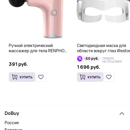
Ручной электрический
Светодиодная маска для
массажер для тела RENPHO
области вокруг глаз iResto
Mini Gun, розовый
Illumina LED Eye Mask
-50 руб.
СКИДКА
НА ПОШЛИНУ
391 руб.
1 696 руб.
КУПИТЬ
КУПИТЬ
DoBuy
Россия
Беларусь