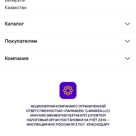
Казахстан
Каталог
Смартфоны и гаджеты
Покупателям
Ноутбуки, мониторы, VR
Товары для дома
Служба поддержки
Косметика и уход
Компания
Как заказать
Активный отдых
Оплата
О сервисе
Планшеты
Доставка
Контакты
Игровые консоли
Гарантия
Камеры
Возврат
TV и мультимедиа
Музыка и звук
АКЦИОНЕРНАЯ КОМПАНИЯ С ОГРАНИЧЕННОЙ
Спорт
ОТВЕТСТВЕННОСТЬЮ «ЛАНИАКЕЯ» (LANIAKEA LLC)
ИНН/КИО 9909637467/63746 КПП 231087001
Здоровье
НАЛОГОВЫЙ ОРГАН ПОСТАНОВКИ НА УЧЁТ 2310 —
Здоровье питомцев
ИНСПЕКЦИЯ ФНС РОССИИ № 2 ПО Г. КРАСНОДАРУ
Книги