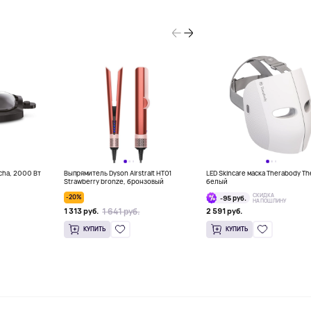
ncha, 2000 Вт
Выпрямитель Dyson Airstrait HT01
LED Skincare маска Therabody Th
Strawberry bronze, бронзовый
белый
СКИДКА
-20%
-95 руб.
НА ПОШЛИНУ
1 641 руб.
1 313 руб.
2 591 руб.
КУПИТЬ
КУПИТЬ