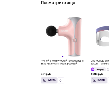
Посмотрите еще
Ручной электрический массажер для
Светодиодная м
тела RENPHO Mini Gun, розовый
вокруг глаз iRes
Mask
С
-50 руб.
Н
391 руб.
1 696 руб.
КУПИТЬ
КУПИТЬ