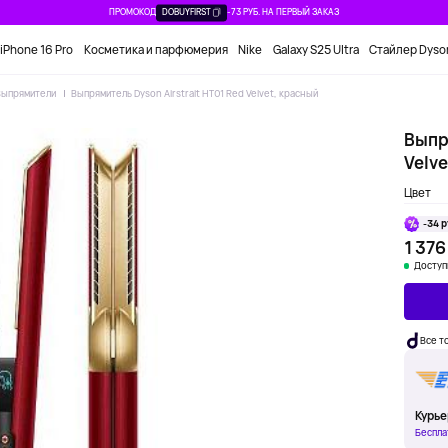
ПРОМОКОД
DOBUYFIRST
-73 РУБ. НА ПЕРВЫЙ ЗАКАЗ
iPhone 16 Pro
Косметика и парфюмерия
Nike
Galaxy S25 Ultra
Стайлер Dyso
Выпрямители
Выпрямитель Dyson Airstrait HT01 Red Velvet, красный
Выпря
Velve
Цвет
-34 р
1 376
Доступ
Все т
Курье
Беспла