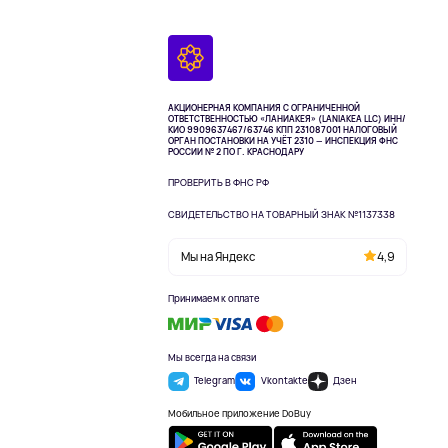
АКЦИОНЕРНАЯ КОМПАНИЯ С ОГРАНИЧЕННОЙ
ОТВЕТСТВЕННОСТЬЮ «ЛАНИАКЕЯ» (LANIAKEA LLC)
ИНН/
КИО 9909637467/63746 КПП 231087001
НАЛОГОВЫЙ
ОРГАН ПОСТАНОВКИ НА УЧЁТ 2310 — ИНСПЕКЦИЯ ФНС
РОССИИ № 2 ПО Г. КРАСНОДАРУ
ПРОВЕРИТЬ В ФНС РФ
СВИДЕТЕЛЬСТВО НА ТОВАРНЫЙ ЗНАК №1137338
Мы на Яндекс
4,9
Принимаем к оплате
Мы всегда на связи
Telegram
Vkontakte
Дзен
Мобильное приложение DoBuy