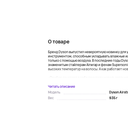
О товаре
Бренд Dyson выпустил невероятную новинку для ух
инструментом, способным укладывать влажные ил
только с помощью воздуха. В последние годы Dys
знаменитым стайлерам Airwrap и фенам Superson
высоких температур на волосы. А как работает новы
«Прибор сочетает в себе простоту использования,
Читать описание
Dyson Airst
Модель
935 г
Вес