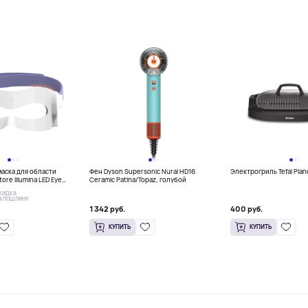
аска для области
Фен Dyson Supersonic Nural HD16
Электрогриль Tefal Pla
tore Illumina LED Eye
Ceramic Patina/Topaz, голубой
КИДКА
А ПОШЛИНУ
1 342 руб.
400 руб.
КУПИТЬ
КУПИТЬ