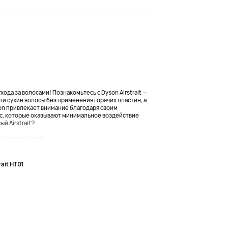
ода за волосами! Познакомьтесь с Dyson Airstrait —
и сухие волосы без применения горячих пластин, а
on привлекает внимание благодаря своим
ic, которые оказывают минимальное воздействие
й Airstrait?
 которую люди...
rait HT01