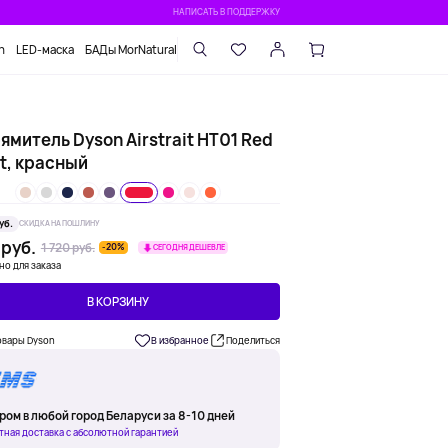
НАПИСАТЬ В ПОДДЕРЖКУ
n
LED-маска
БАДы MorNatural
митель Dyson Airstrait HT01 Red
t, красный
уб.
СКИДКА НА ПОШЛИНУ
 руб.
1 720 руб.
-20%
СЕГОДНЯ ДЕШЕВЛЕ
но для заказа
В КОРЗИНУ
овары Dyson
В избранное
Поделиться
ром в любой город Беларуси за 8-10 дней
тная доставка с абсолютной гарантией